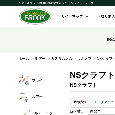
ルアー＆フライ専門店 杜の家ブルック オンラインショップ
サイトマップ
下取り購入
税込
ホーム
>
ルアー
>
カスタム ハンドル＆ノブ
>
NSクラフ
NSクラフト
フライ
NSクラフト
ルアー
表示方法：
ピックアップ
並べ替え：
ルアーロッド