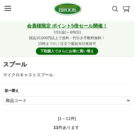
会員様限定 ポイント5倍セール開催！
7/31(金)～8/9(日)
税込10,000円以上で送料・代引き手数料無料！
15時までのご注文で最短当日発送可
下取購入でさらにお得に買い替え
スプール
マイクロキャストスプール
並べ替え
[1～11件]
11
件あります