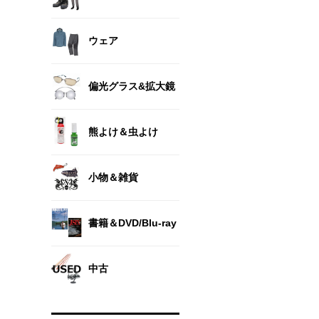
ウェア
偏光グラス&拡大鏡
熊よけ＆虫よけ
小物＆雑貨
書籍＆DVD/Blu-ray
中古