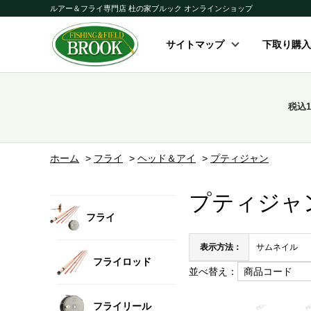
ルアー＆フライ専門店 杜の家ブルック オンラインショップ
サイトマップ
下取り購入
税込
ホーム
>
フライ
>
ヘッド＆アイ
>
プティジャン
プティジャ
フライ
表示方法：
サムネイル
フライロッド
並べ替え：
フライリール