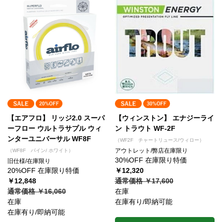
【エアフロ】 リッジ2.0 スーパ
【ウィンストン】 エナジーライ
ーフロー ウルトラサプル ウィ
ン トラウト WF-2F
ンターユニバーサル WF8F
（WF2F チャートリュース/ウィロー）
アウトレット/弊店在庫限り
（WF8F パイン/ ホワイト）
30%OFF 在庫限り特価
旧仕様/在庫限り
20%OFF 在庫限り特価
￥12,320
￥12,848
通常価格 ￥17,600
通常価格 ￥16,060
在庫
在庫
在庫有り/即納可能
在庫有り/即納可能