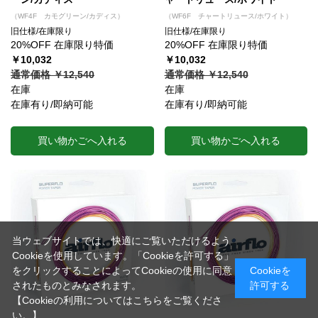
（WF4F カモグリーン/カディス）
（WF6F チャートリュース/ホワイト）
旧仕様/在庫限り
旧仕様/在庫限り
20%OFF 在庫限り特価
20%OFF 在庫限り特価
￥10,032
￥10,032
通常価格 ￥12,540
通常価格 ￥12,540
在庫
在庫
在庫有り/即納可能
在庫有り/即納可能
買い物かごへ入れる
買い物かごへ入れる
当ウェブサイトでは、快適にご覧いただけるよう
Cookieを使用しています。「Cookieを許可する」
をクリックすることによってCookieの使用に同意
Cookieを
されたものとみなされます。
許可する
【Cookieの利用についてはこちらをご覧くださ
い。】