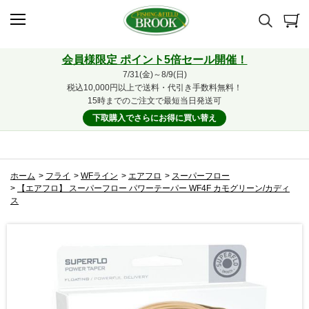
会員様限定 ポイント5倍セール開催！
7/31(金)～8/9(日)
税込10,000円以上で送料・代引き手数料無料！
15時までのご注文で最短当日発送可
下取購入でさらにお得に買い替え
ホーム
>
フライ
>
WFライン
>
エアフロ
>
スーパーフロー
>
【エアフロ】 スーパーフロー パワーテーパー WF4F カモグリーン/カディ
ス