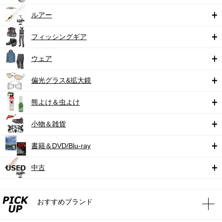
ルアー
フィッシングギア
ウェア
偏光グラス&拡大鏡
熊よけ＆虫よけ
小物＆雑貨
書籍＆DVD/Blu-ray
中古
おすすめブランド