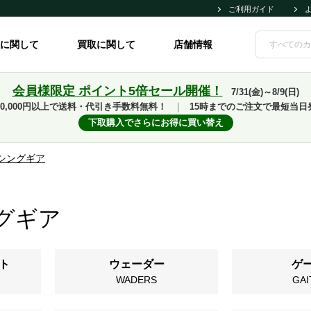
ご利用ガイド
に関して
買取に関して
店舗情報
会員様限定 ポイント5倍セール開催！
7/31(金)～8/9(日)
10,000円以上で送料・代引き手数料無料！
｜
15時までのご注文で最短当日
下取購入でさらにお得に買い替え
シングギア
グギア
ト
ウェーダー
ゲ
WADERS
GAI