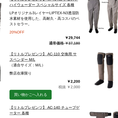
ハイウェーダー スペシャルサイズ 各種
LPオリジナル3レイヤーLIPTEX-N3透湿防
水素材を使用した、高耐久・高コスパのベ
ストセラー。
20%OFF
￥29,744
通常価格 ￥37,180
【リトルプレゼンツ】 AC-110 交換用 サ
スペンダー M/L
（適合サイズ：M/L）
弊店在庫限り
￥2,200
税抜 ￥2,000
買い物かごへ入れる
【リトルプレゼンツ】 AC-140 チューブゲ
ーター 各種