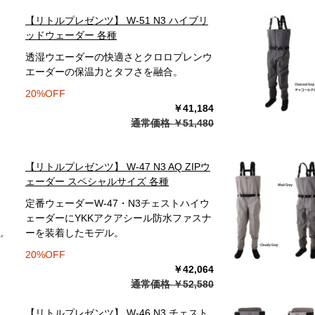
【リトルプレゼンツ】 W-51 N3 ハイブリ
ッドウェーダー 各種
透湿ウエーダーの快適さとクロロプレンウ
エーダーの保温力とタフさを融合。
20%OFF
￥41,184
通常価格 ￥51,480
【リトルプレゼンツ】 W-47 N3 AQ ZIPウ
ェーダー スペシャルサイズ 各種
定番ウェーダーW-47・N3チェストハイウ
ェーダーにYKKアクアシール防水ファスナ
ーを装着したモデル。
20%OFF
￥42,064
通常価格 ￥52,580
【リトルプレゼンツ】 W-46 N3 チェスト