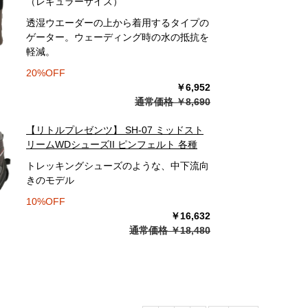
（レギュラーサイズ）
透湿ウエーダーの上から着用するタイプの
ゲーター。ウェーディング時の水の抵抗を
軽減。
20%OFF
￥6,952
通常価格 ￥8,690
【リトルプレゼンツ】 SH-07 ミッドスト
リームWDシューズII ピンフェルト 各種
トレッキングシューズのような、中下流向
きのモデル
10%OFF
￥16,632
通常価格 ￥18,480