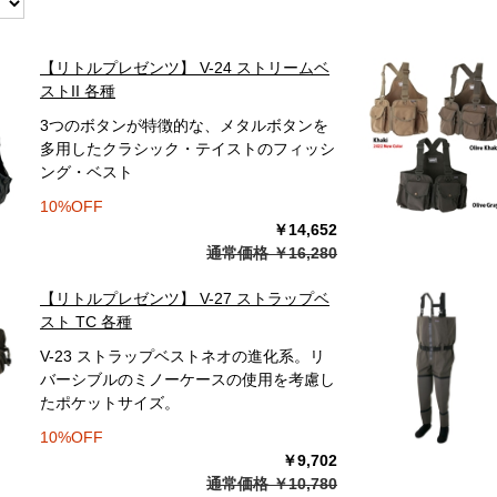
【リトルプレゼンツ】 V-24 ストリームベ
ストII 各種
3つのボタンが特徴的な、メタルボタンを
多用したクラシック・テイストのフィッシ
ング・ベスト
10%OFF
￥14,652
通常価格 ￥16,280
【リトルプレゼンツ】 V-27 ストラップベ
スト TC 各種
V-23 ストラップベストネオの進化系。リ
バーシブルのミノーケースの使用を考慮し
たポケットサイズ。
10%OFF
￥9,702
通常価格 ￥10,780