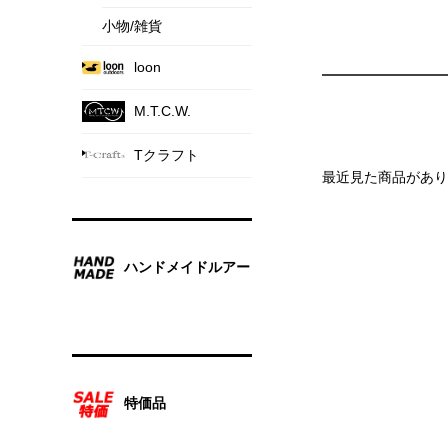
小物/雑貨
loon
M.T.C.W.
Tクラフト
最近見た商品があり
ハンドメイドルアー
特価品