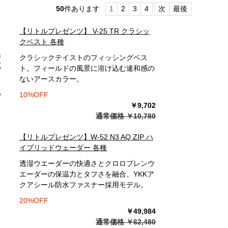
50
件あります
1
2
3
4
次
最後
【リトルプレゼンツ】 V-25 TR クラシッ
クベスト 各種
クラシックテイストのフィッシングベス
ト。フィールドの風景に溶け込む違和感の
ないアースカラー。
10%OFF
￥9,702
通常価格 ￥10,780
【リトルプレゼンツ】W-52 N3 AQ ZIP ハ
イブリッドウェーダー 各種
透湿ウエーダーの快適さとクロロプレンウ
エーダーの保温力とタフさを融合。YKKア
クアシール防水ファスナー採用モデル。
20%OFF
￥49,984
通常価格 ￥62,480