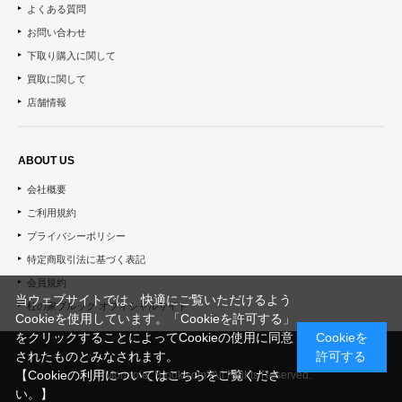
よくある質問
お問い合わせ
下取り購入に関して
買取に関して
店舗情報
ABOUT US
会社概要
ご利用規約
プライバシーポリシー
特定商取引法に基づく表記
会員規約
当ウェブサイトでは、快適にご覧いただけるよう
杜の家ブルック オフィシャルサイト
Cookieを使用しています。「Cookieを許可する」
をクリックすることによってCookieの使用に同意
Cookieを
されたものとみなされます。
許可する
【Cookieの利用についてはこちらをご覧くださ
© "Morinoie_Brook.com" All Rights Reserved.
い。】