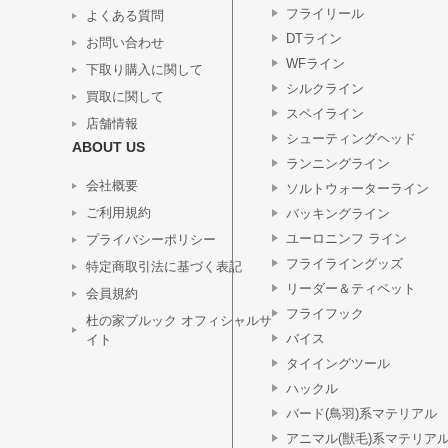
フライリール
よくある質問
DTライン
お問い合わせ
WFライン
下取り購入に関して
シルクライン
買取に関して
スペイライン
店舗情報
シューティングヘッド
ABOUT US
ランニングライン
会社概要
ソルトウォーターライン
ご利用規約
バッキングライン
ユーロニンフ ライン
プライバシーポリシー
フライライングッズ
特定商取引法に基づく表記
リーダー＆ティペット
会員規約
フライフック
杜の家ブルック オフィシャルサ
バイス
イト
タイイングツール
ハックル
バード(鳥羽)系マテリアル
アニマル(獣毛)系マテリア