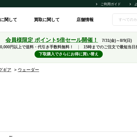
ご利用ガイド
に関して
買取に関して
店舗情報
会員様限定 ポイント5倍セール開催！
7/31(金)～8/9(日)
10,000円以上で送料・代引き手数料無料！
｜
15時までのご注文で最短当日
下取購入でさらにお得に買い替え
グギア
>
ウェーダー