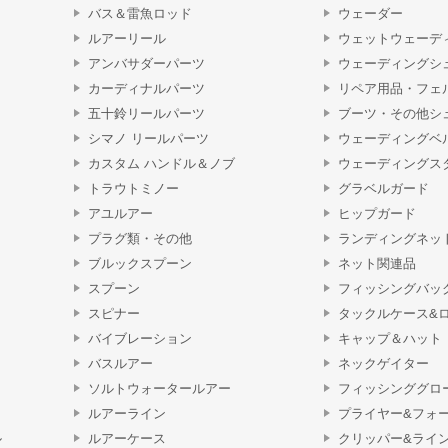
バス＆雷魚ロッド
ウェーダー
ルアーリール
ウェットウェーデ
アンバサダーパーツ
ウェーディングシ
カーディナルパーツ
リペア用品・フェ
五十鈴リールパーツ
ブーツ・その他シ
シマノ リールパーツ
ウェーディングベ
カスタム ハンドル＆ノブ
ウェーディングス
トラウトミノー
グラベルガード
アユルアー
ヒップガード
プラグ類・その他
ランディングネッ
ブルックスプーン
ネット関連品
スプーン
フィッシングバッ
スピナー
タックルケース&
バイブレーション
キャップ＆ハット
バスルアー
ネックゲイター
ソルトウォータールアー
フィッシンググロ
ルアーライン
プライヤー&フォ
ル
ルアーケース
クリッパー&ライ