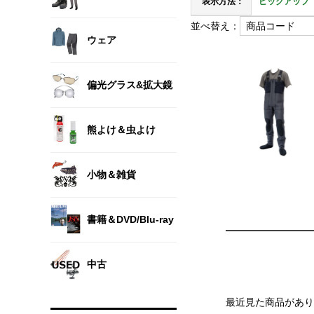
表示方法：
ピックアップ
並べ替え：
ウェア
偏光グラス&拡大鏡
熊よけ＆虫よけ
小物＆雑貨
書籍＆DVD/Blu-ray
中古
最近見た商品があり