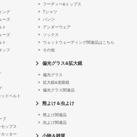
フーディー&トップス
ィング
Tシャツ
ューズ
パンツ
ルト
アンダーウェア
ューズ
ソックス
ルト
ウェットウェーディング関連品はこちら
タッフ
その他
偏光グラス&拡大鏡
ト
偏光グラス
拡大鏡&老眼鏡
グ
偏光グラス関連品
ロッドベルト
熊よけ＆虫よけ
熊よけ関連品
ーブ
虫よけ関連品
ーセップス
ンカッター
小物＆雑貨