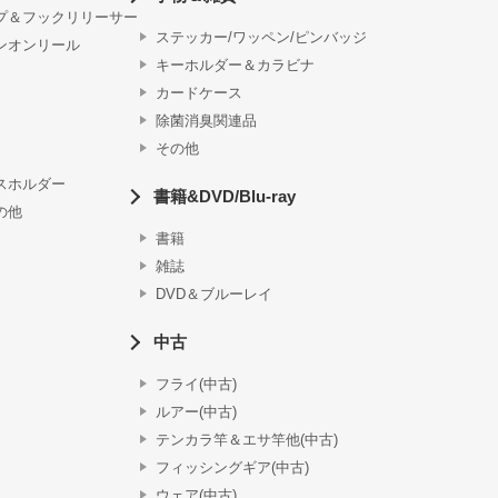
プ＆フックリリーサー
ステッカー/ワッペン/ピンバッジ
ンオンリール
キーホルダー＆カラビナ
カードケース
除菌消臭関連品
その他
スホルダー
書籍&DVD/Blu-ray
の他
書籍
雑誌
DVD＆ブルーレイ
中古
フライ(中古)
ルアー(中古)
テンカラ竿＆エサ竿他(中古)
フィッシングギア(中古)
ウェア(中古)