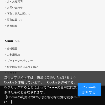
よくある質問
お問い合わせ
下取り購入に関して
買取に関して
店舗情報
ABOUT US
会社概要
ご利用規約
プライバシーポリシー
特定商取引法に基づく表記
会員規約
当ウェブサイトでは、快適にご覧いただけるよう
杜の家ブルック オフィシャルサイト
Cookieを使用しています。「Cookieを許可する」
をクリックすることによってCookieの使用に同意
Cookieを
されたものとみなされます。
許可する
【Cookieの利用についてはこちらをご覧くださ
© "Morinoie_Brook.com" All Rights Reserved.
い。】