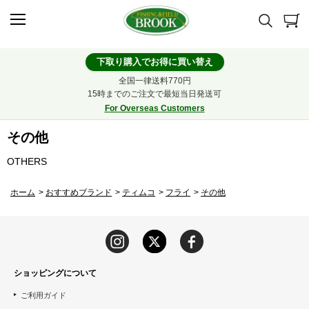
下取り購入でお得に買い替え
全国一律送料770円
15時までのご注文で最短当日発送可
For Overseas Customers
その他
OTHERS
ホーム
>
おすすめブランド
>
ティムコ
>
フライ
>
その他
ショッピングについて
ご利用ガイド