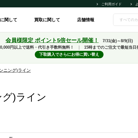
ご利用ガイド
に関して
買取に関して
店舗情報
会員様限定 ポイント5倍セール開催！
7/31(金)～8/9(日)
10,000円以上で送料・代引き手数料無料！
｜
15時までのご注文で最短当日
下取購入でさらにお得に買い替え
ランニング)ライン
ング)ライン