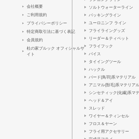
会社概要
ソルトウォーターライン
ご利用規約
バッキングライン
ユーロニンフ ライン
プライバシーポリシー
フライライングッズ
特定商取引法に基づく表記
リーダー＆ティペット
会員規約
フライフック
杜の家ブルック オフィシャルサ
バイス
イト
タイイングツール
ハックル
バード(鳥羽)系マテリアル
アニマル(獣毛)系マテリア
シンセティック(化繊)系マ
ヘッド＆アイ
スレッド
ワイヤー＆ティンセル
フロス＆ヤーン
フライ用アクセサリー