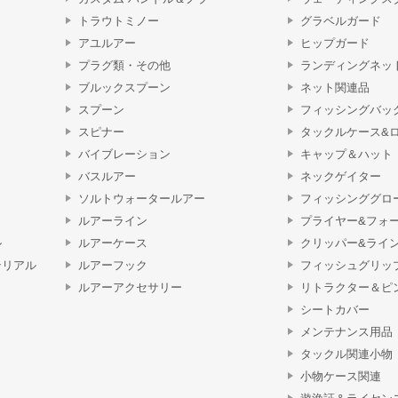
トラウトミノー
グラベルガード
アユルアー
ヒップガード
プラグ類・その他
ランディングネッ
ブルックスプーン
ネット関連品
スプーン
フィッシングバッ
スピナー
タックルケース&
バイブレーション
キャップ＆ハット
バスルアー
ネックゲイター
ソルトウォータールアー
フィッシンググロ
ルアーライン
プライヤー&フォ
ル
ルアーケース
クリッパー&ライ
テリアル
ルアーフック
フィッシュグリッ
ルアーアクセサリー
リトラクター＆ピ
シートカバー
メンテナンス用品
タックル関連小物
小物ケース関連