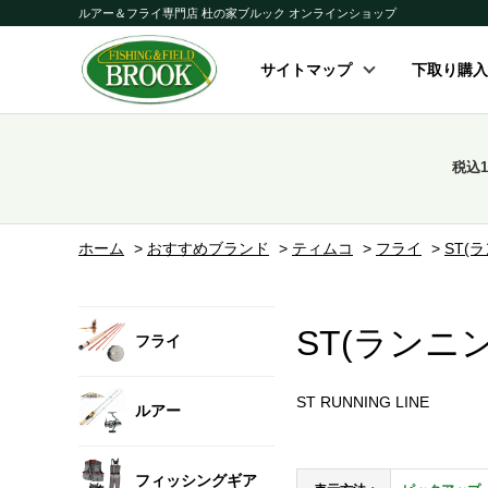
ルアー＆フライ専門店 杜の家ブルック オンラインショップ
サイトマップ
下取り購入
税込
ホーム
>
おすすめブランド
>
ティムコ
>
フライ
>
ST(
ST(ランニ
フライ
ST RUNNING LINE
ルアー
フィッシングギア