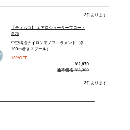
2
件あります
【ティムコ】 エアロシューターフロート
各種
中空構造ナイロンモノフィラメント（各
100ｍ巻きスプール）
10%OFF
￥2,970
通常価格 ￥3,300
2
件あります