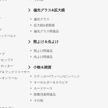
偏光グラス&拡大鏡
ト
偏光グラス
拡大鏡&老眼鏡
グ
偏光グラス関連品
ロッドベルト
熊よけ＆虫よけ
熊よけ関連品
ーブ
虫よけ関連品
ーセップス
ンカッター
小物＆雑貨
プ＆フックリリーサー
ステッカー/ワッペン/ピンバッジ
ンオンリール
キーホルダー＆カラビナ
カードケース
除菌消臭関連品
その他