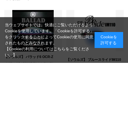
当ウェブサイトでは、快適にご覧いただけるよう
Cookieを使用しています。「Cookieを許可する」
をクリックすることによってCookieの使用に同意
Cookieを
されたものとみなされます。
許可する
【Cookieの利用についてはこちらをご覧くださ
い。】
【ソウルズ】 バラッド6 OCR-Z
【ソウルズ】 ブルースライドIM110
（バラッド6 / 60mm5.5g シンキング）
各種
バルサミノーの常識を覆す飛距離と
レンジだけでなくアクションのテイ
ハイパーレスポンス、圧倒的に愛さ
ストも変更できる、2つのリップタイ
れ続ける定番ハンドメイドミノー
プで幅広いエリアをカバー、フロー
ティングミノー
￥4,950
5%OFF
￥2,090
通常価格 ￥2,200