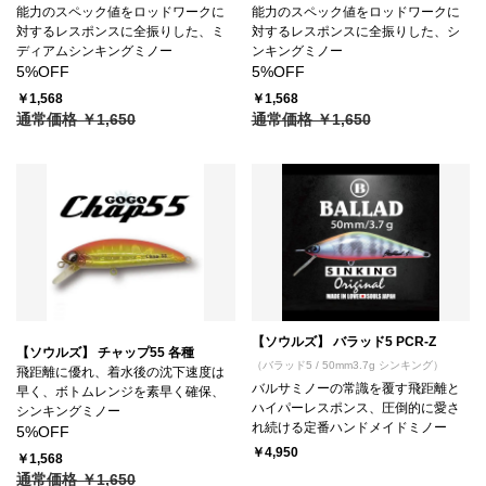
能力のスペック値をロッドワークに
能力のスペック値をロッドワークに
対するレスポンスに全振りした、ミ
対するレスポンスに全振りした、シ
ディアムシンキングミノー
ンキングミノー
5%OFF
5%OFF
￥1,568
￥1,568
通常価格 ￥1,650
通常価格 ￥1,650
【ソウルズ】 バラッド5 PCR-Z
【ソウルズ】 チャップ55 各種
（バラッド5 / 50mm3.7g シンキング）
飛距離に優れ、着水後の沈下速度は
バルサミノーの常識を覆す飛距離と
早く、ボトムレンジを素早く確保、
ハイパーレスポンス、圧倒的に愛さ
シンキングミノー
れ続ける定番ハンドメイドミノー
5%OFF
￥4,950
￥1,568
通常価格 ￥1,650