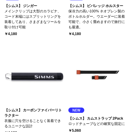
【シムス】 ジンガー
【シムス】 ビバレッジ ホルスター
メインクリップは大型のカラビナ、
保冷力の高い100% ネオプレン製の
コード末端にはスプリットリングを
ボトルホルダー。ウエーダーに装着
装着してあり、さまざまなツールを
可能で、小さく畳めますので旅行に
取り付け可能
も最適。
￥4,180
￥4,180
【シムス】 カーボンファイバーリト
ラクター
【シムス】 カムストラップ 2Pack
衣服に穴を空けることなく装着でき
ロッドチューブなどの確実な固定に
るユニークな設計
￥5,060