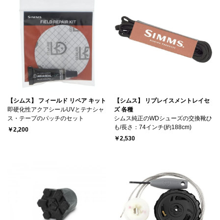
【シムス】 フィールド リペア キット
【シムス】 リプレイスメントレイセ
即硬化性アクアシールUVとテナシャ
ズ 各種
ス・テープのパッチのセット
シムス純正のWDシューズの交換靴ひ
も/長さ：74インチ(約188cm)
￥2,200
￥2,530