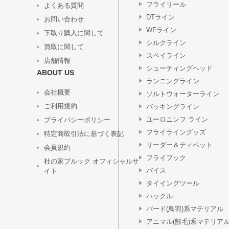
フライリール
よくある質問
DTライン
お問い合わせ
WFライン
下取り購入に関して
シルクライン
買取に関して
スペイライン
店舗情報
シューティングヘッド
ABOUT US
ランニングライン
会社概要
ソルトウォーターライン
ご利用規約
バッキングライン
ユーロニンフ ライン
プライバシーポリシー
フライライングッズ
特定商取引法に基づく表記
リーダー＆ティペット
会員規約
フライフック
杜の家ブルック オフィシャルサ
バイス
イト
タイイングツール
ハックル
バード(鳥羽)系マテリアル
アニマル(獣毛)系マテリア