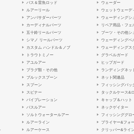
バス＆雷魚ロッド
ウェーダー
ルアーリール
ウェットウェーデ
アンバサダーパーツ
ウェーディングシ
カーディナルパーツ
リペア用品・フェ
五十鈴リールパーツ
ブーツ・その他シ
シマノ リールパーツ
ウェーディングベ
カスタム ハンドル＆ノブ
ウェーディングス
トラウトミノー
グラベルガード
アユルアー
ヒップガード
プラグ類・その他
ランディングネッ
ブルックスプーン
ネット関連品
スプーン
フィッシングバッ
スピナー
タックルケース&
バイブレーション
キャップ＆ハット
バスルアー
ネックゲイター
ソルトウォータールアー
フィッシンググロ
ルアーライン
プライヤー&フォ
ル
ルアーケース
クリッパー&ライ