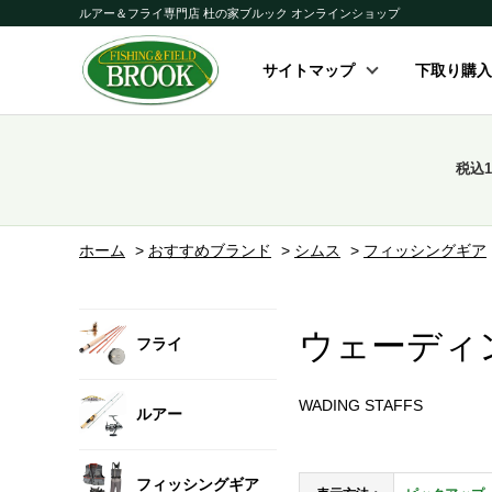
ルアー＆フライ専門店 杜の家ブルック オンラインショップ
サイトマップ
下取り購入
税込
ホーム
>
おすすめブランド
>
シムス
>
フィッシングギア
ウェーディ
フライ
WADING STAFFS
ルアー
フィッシングギア