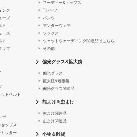
フーディー&トップス
ィング
Tシャツ
ューズ
パンツ
ルト
アンダーウェア
ューズ
ソックス
ルト
ウェットウェーディング関連品はこちら
タッフ
その他
偏光グラス&拡大鏡
ト
偏光グラス
拡大鏡&老眼鏡
グ
偏光グラス関連品
ロッドベルト
熊よけ＆虫よけ
熊よけ関連品
ーブ
虫よけ関連品
ーセップス
ンカッター
小物＆雑貨