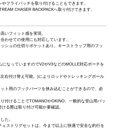
ペンやフライパッチを取り付けることもできます。
M CHASER BACKPACKへ取り付けできます。
】
で高いフィット感を実現。
と合わせての使用にも対応しています。
メッシュの仕切りポケットあり。キーストラップ用のフッ
になっていますのでV2やV3などのMOLLE対応ポーチを
、左右付け替え可能。)によりロッドやトレッキングポール
ネット用のフックパーツを挟み込むことができるので、必
付けることでTOMANOやOKINO、一般的な登山用バッ
付ける際は取り付け可能か要確認。
ました。
たチェストリグセットは、今まで以上に快適で安全な釣行を