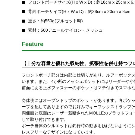
フロントポーチサイズ(H x W x D)：約18cm x 25cm 
背面ポーチサイズ(H x W x D)：約28cm x 20cm x 8cm
重さ：約550g(フルセット時)
素材：500デニールナイロン・メッシュ
Feature
【十分な容量と優れた収納性、拡張性を併せ持つフ
フロントポーチ部分は内部に仕切りがあり、ルアーボック
います。また、4か所のメッシュポケットにはリーダーや小
前面にある止水ファスナーのポケットはマチ付きでスマホ
身体側にはオープントップのポケットがあります。各ポケ
ープを配してありますのでお好みでキーフックストラップ(
両側面と底面はレーザー裁断されたMOLLEのプラットフ
して取り付けできます。
ポーチ自体のシルエットは釣行時の動きを妨げないように
レスフリーなデザインになっています。