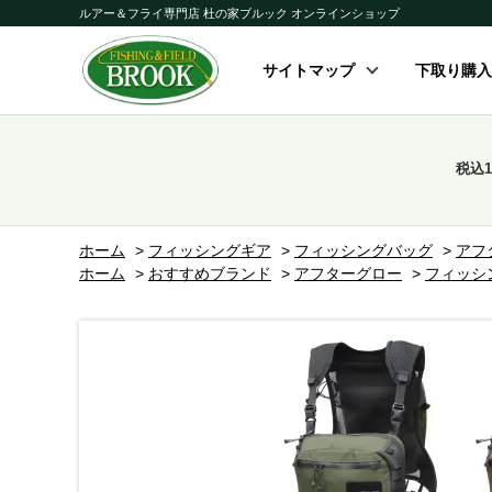
ルアー＆フライ専門店 杜の家ブルック オンラインショップ
サイトマップ
下取り購入
税込
ホーム
>
フィッシングギア
>
フィッシングバッグ
>
アフ
ホーム
>
おすすめブランド
>
アフターグロー
>
フィッシ