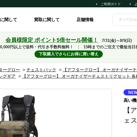
ご利用ガイド
に関して
買取に関して
店舗情報
会員様限定 ポイント5倍セール開催！
7/31(金)～8/9(日)
10,000円以上で送料・代引き手数料無料！
｜
15時までのご注文で最短当日
下取購入でさらにお得に買い替え
ターグロー
>
チェストパック
>
【アフターグロー】 オーガナイザーチ
ングギア
>
【アフターグロー】 オーガナイザーチェストリグセット 各
高い機
【ア
ェス