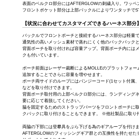
表面のベルクロ部分にはAFTERGLOWの刺繍入り。ワッ
フロントポケット部分は上部バックルによりワンタッチでSTREA
【状況に合わせてカスタマイズできるハーネス部分
バックルでフロントポーチと接続するハーネス部分は軽量
通気性の高いメッシュ素材で蒸れにくく他のバックパック
背面ポーチを取り付ければ容量アップ。背面ポーチ内には
クも付いています。
ポーチ前面はレーザー裁断によるMOLLEのプラットフォーム
追加することでさらに容量を増やせます。
ポーチ両サイドのループにはバンジーコード(1セット付属
などを取り付けできます。
背面ポーチ取付用の上部ベルクロ部分には、ランディング
要に応じて着脱してください。
脇を固定するためのストラップパーツをフロントポーチに取り
クパックに取り付けることもできます。 ※他社製品に取り
両脇の下部には登攀具をぶら下げる為のギアループを付け
AFTERGLOWのフィッシングギア群との互換性を持たせ