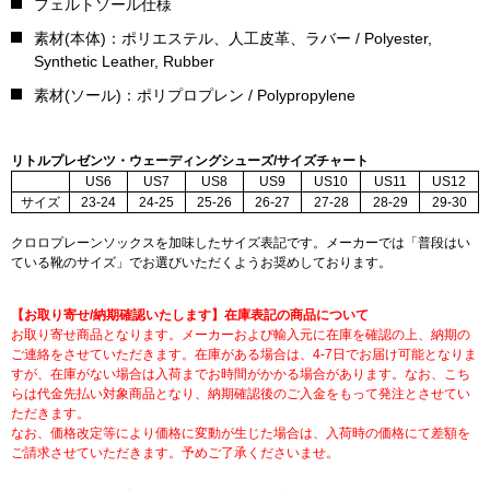
フェルトソール仕様
素材(本体)：ポリエステル、人工皮革、ラバー / Polyester,
Synthetic Leather, Rubber
素材(ソール)：ポリプロプレン / Polypropylene
リトルプレゼンツ・ウェーディングシューズ/サイズチャート
US6
US7
US8
US9
US10
US11
US12
サイズ
23-24
24-25
25-26
26-27
27-28
28-29
29-30
クロロプレーンソックスを加味したサイズ表記です。メーカーでは「普段はい
ている靴のサイズ」でお選びいただくようお奨めしております。
【お取り寄せ/納期確認いたします】在庫表記の商品について
お取り寄せ商品となります。メーカーおよび輸入元に在庫を確認の上、納期の
ご連絡をさせていただきます。在庫がある場合は、4-7日でお届け可能となりま
すが、在庫がない場合は入荷までお時間がかかる場合があります。なお、こち
らは代金先払い対象商品となり、納期確認後のご入金をもって発注とさせてい
ただきます。
なお、価格改定等により価格に変動が生じた場合は、入荷時の価格にて差額を
ご請求させていただきます。予めご了承くださいませ。