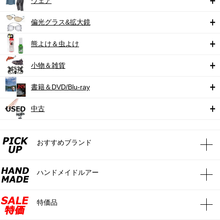
ウェア
偏光グラス&拡大鏡
熊よけ＆虫よけ
小物＆雑貨
書籍＆DVD/Blu-ray
中古
おすすめブランド
ハンドメイドルアー
特価品