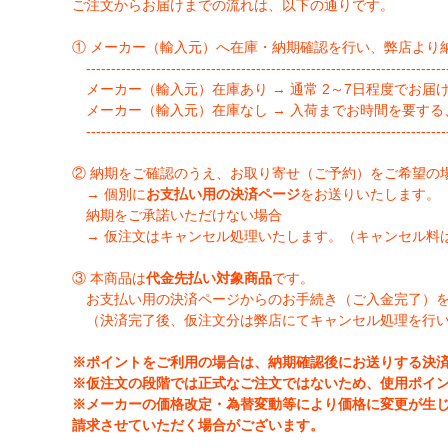
ご注文からお届けまでの流れは、以下の通りです。
① メーカー（輸入元）へ在庫・納期確認を行い、弊店より
-------------------------------------------------------------------------
メーカー（輸入元）在庫あり → 通常 2～7日程度でお届
メーカー（輸入元）在庫なし → 入荷までお時間を要する
-------------------------------------------------------------------------
② 納期をご確認のうえ、お取り寄せ（ご予約）をご希望の
→ 個別に
お支払い用の決済ページ
をお送りいたします。
納期をご承諾いただけない場合
→ 仮注文はキャンセル処理いたします。（キャンセル料
③ 本商品は
代金先払い対象商品
です。
お支払い用の決済ページからのお手続き（ご入金完了）
（決済完了後、仮注文分は弊店にてキャンセル処理を行
※ポイントをご利用の場合は、納期確認後にお送りする決
※仮注文の段階では正式なご注文ではないため、使用ポイ
※メーカーの価格改定・為替変動等により価格に変更が生
請求させていただく場合がございます。