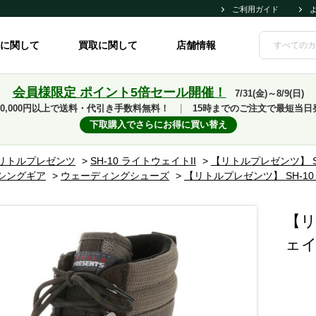
ご利用ガイド
に関して
買取に関して
店舗情報
会員様限定 ポイント5倍セール開催！
7/31(金)～8/9(日)
10,000円以上で送料・代引き手数料無料！
｜
15時までのご注文で最短当日
下取購入でさらにお得に買い替え
リトルプレゼンツ
>
SH-10 ライトウェイトII
>
【リトルプレゼンツ】 SH
シングギア
>
ウェーディングシューズ
>
【リトルプレゼンツ】 SH-10
【リ
ェイ