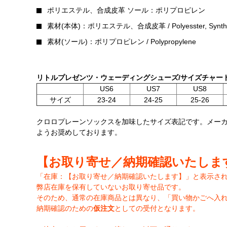
ポリエステル、合成皮革 ソール：ポリプロピレン
素材(本体)：ポリエステル、合成皮革 / Polyesster, Syntheti
素材(ソール)：ポリプロピレン / Polypropylene
リトルプレゼンツ・ウェーディングシューズ/サイズチャー
US6
US7
US8
サイズ
23-24
24-25
25-26
クロロプレーンソックスを加味したサイズ表記です。メー
ようお奨めしております。
【お取り寄せ／納期確認いたしま
「在庫：【お取り寄せ／納期確認いたします】」と表示さ
弊店在庫を保有していないお取り寄せ品です。
そのため、通常の在庫商品とは異なり、「買い物かごへ入
納期確認のための
仮注文
としての受付となります。