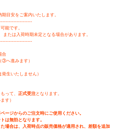
納期目安をご案内いたします。
--------------------
け可能です。
、または入荷時期未定となる場合があります。
--------------------
場合
（③へ進みます）
は発生いたしません）
をもって、
正式受注
となります。
います）
済ページからのご注文時にご使用ください。
ントは無効となります。
じた場合は、入荷時点の販売価格が適用され、差額を追加