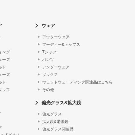
ア
ウェア
ト
アウターウェア
フーディー&トップス
ィング
Tシャツ
ューズ
パンツ
ルト
アンダーウェア
ューズ
ソックス
ルト
ウェットウェーディング関連品はこちら
タッフ
その他
偏光グラス&拡大鏡
ト
偏光グラス
拡大鏡&老眼鏡
グ
偏光グラス関連品
ロッドベルト