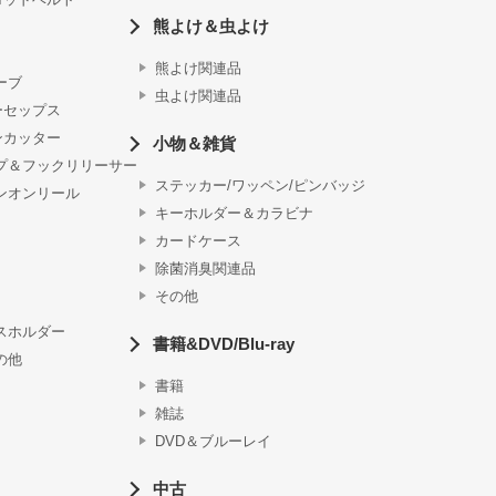
熊よけ＆虫よけ
熊よけ関連品
ーブ
虫よけ関連品
ーセップス
ンカッター
小物＆雑貨
プ＆フックリリーサー
ステッカー/ワッペン/ピンバッジ
ンオンリール
キーホルダー＆カラビナ
カードケース
除菌消臭関連品
その他
スホルダー
書籍&DVD/Blu-ray
の他
書籍
雑誌
DVD＆ブルーレイ
中古