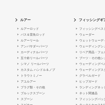
ルアー
フィッシングギ
ルアーロッド
フィッシングベス
バス＆雷魚ロッド
ウェーダー
ルアーリール
ウェットウェーデ
アンバサダーパーツ
ウェーディングシ
カーディナルパーツ
リペア用品・フェ
五十鈴リールパーツ
ブーツ・その他シ
シマノ リールパーツ
ウェーディングベ
カスタム ハンドル＆ノブ
ウェーディングス
トラウトミノー
グラベルガード
アユルアー
ヒップガード
プラグ類・その他
ランディングネッ
ブルックスプーン
ネット関連品
スプーン
フィッシングバッ
スピナー
タックルケース&