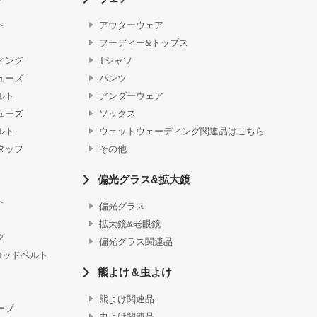
ト
アウターウェア
フーディー&トップス
ィング
Tシャツ
ューズ
パンツ
ルト
アンダーウェア
ューズ
ソックス
ルト
ウェットウェーディング関連品はこちら
タッフ
その他
偏光グラス&拡大鏡
ト
偏光グラス
拡大鏡&老眼鏡
グ
偏光グラス関連品
ロッドベルト
熊よけ＆虫よけ
熊よけ関連品
ーブ
虫よけ関連品