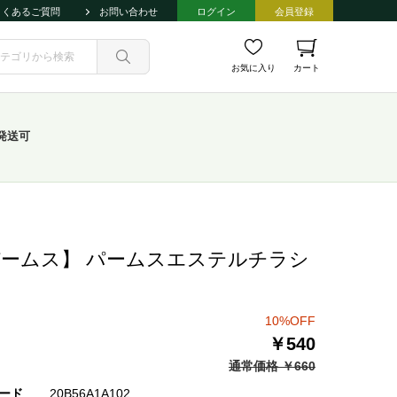
よくあるご質問
お問い合わせ
ログイン
会員登録
お気に入り
カート
発送可
ームス】 パームスエステルチラシ
10%OFF
￥540
通常価格 ￥660
ード
20B56A1A102