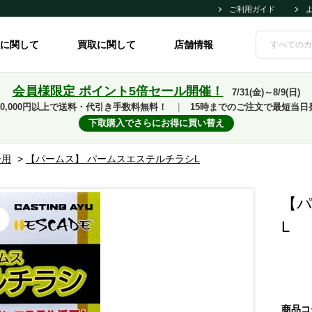
ご利用ガイド
に関して
買取に関して
店舗情報
会員様限定 ポイント5倍セール開催！
7/31(金)～8/9(日)
10,000円以上で送料・代引き手数料無料！
｜
15時までのご注文で最短当日
下取購入でさらにお得に買い替え
ー用
>
【パームス】 パームスエステルチラシL
【パ
L
商品コ