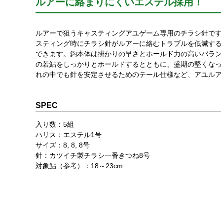
ルアーに絡まりにくいエステル採用！
ルアーで狙うキャスティングアユゲーム専用のチラシ針で
スティング時にチラシ針がルアーに絡むトラブルを低減す
できます。鈎本体は掛かりの早さとホールド力の高いバラ
の若鮎をしっかりとホールドするとともに、盛期の堅くな
れの中でも針を安定させるためのテール仕様など、アユル
SPEC
入り数：5組
ハリス：エステル1号
サイズ：8, 8, 8号
針：カツイチ製チラシ一番きつね8号
対象鮎（参考）：18～23cm