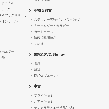
ーセップス
ンカッター
小物＆雑貨
プ＆フックリリーサー
ステッカー/ワッペン/ピンバッジ
ンオンリール
キーホルダー＆カラビナ
カードケース
除菌消臭関連品
その他
スホルダー
書籍&DVD/Blu-ray
の他
書籍
雑誌
DVD＆ブルーレイ
中古
フライ(中古)
ルアー(中古)
テンカラ竿＆エサ竿他(中古)