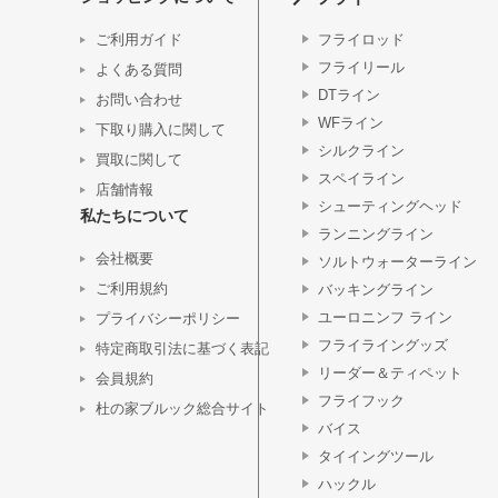
ご利用ガイド
フライロッド
フライリール
よくある質問
DTライン
お問い合わせ
WFライン
下取り購入に関して
シルクライン
買取に関して
スペイライン
店舗情報
シューティングヘッド
私たちについて
ランニングライン
会社概要
ソルトウォーターライン
ご利用規約
バッキングライン
ユーロニンフ ライン
プライバシーポリシー
フライライングッズ
特定商取引法に基づく表記
リーダー＆ティペット
会員規約
フライフック
杜の家ブルック総合サイト
バイス
タイイングツール
ハックル