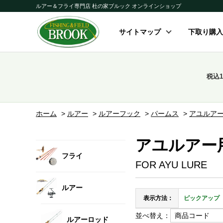
ルアー＆フライ専門店 杜の家ブルック オンラインショップ
サイトマップ
下取り購入
税込
ホーム
>
ルアー
>
ルアーフック
>
パームス
>
アユルア
アユルアー
フライ
FOR AYU LURE
ルアー
表示方法：
ピックアップ
並べ替え：
ルアーロッド