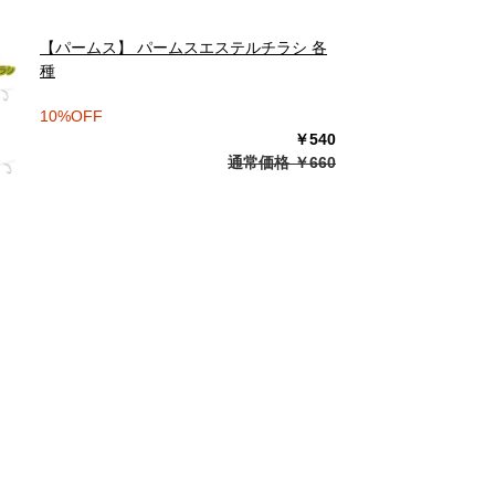
【パームス】 パームスエステルチラシ 各
種
10%OFF
￥540
通常価格 ￥660