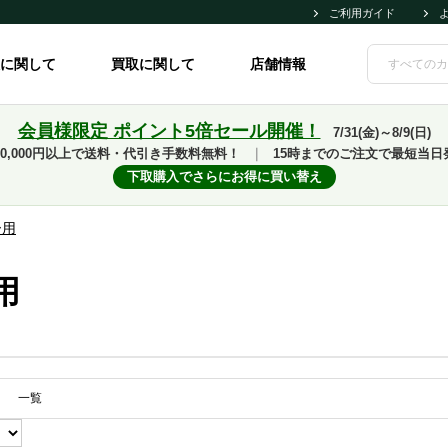
ご利用ガイド
に関して
買取に関して
店舗情報
会員様限定 ポイント5倍セール開催！
7/31(金)～8/9(日)
10,000円以上で送料・代引き手数料無料！
｜
15時までのご注文で最短当日
下取購入でさらにお得に買い替え
ー用
用
一覧