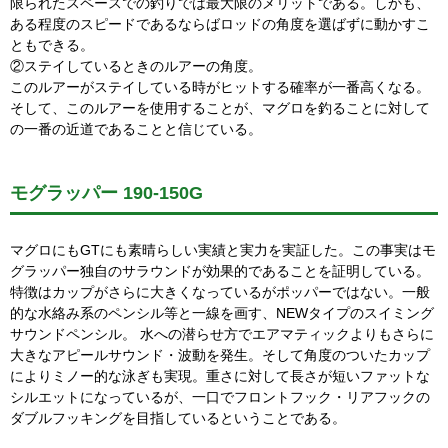
限られたスペースでの釣りでは最大限のメリットである。しかも、
ある程度のスピードであるならばロッドの角度を選ばずに動かすこ
ともできる。
②ステイしているときのルアーの角度。
このルアーがステイしている時がヒットする確率が一番高くなる。
そして、このルアーを使用することが、マグロを釣ることに対して
の一番の近道であることと信じている。
モグラッパー 190-150G
マグロにもGTにも素晴らしい実績と実力を実証した。この事実はモ
グラッパー独自のサラウンドが効果的であることを証明している。
特徴はカップがさらに大きくなっているがポッパーではない。一般
的な水絡み系のペンシル等と一線を画す、NEWタイプのスイミング
サウンドペンシル。 水への潜らせ方でエアマティックよりもさらに
大きなアピールサウンド・波動を発生。そして角度のついたカップ
によりミノー的な泳ぎも実現。重さに対して長さが短いファットな
シルエットになっているが、一口でフロントフック・リアフックの
ダブルフッキングを目指しているということである。