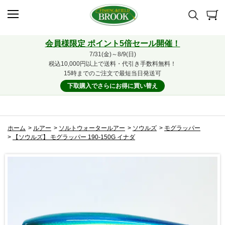
会員様限定 ポイント5倍セール開催！
7/31(金)～8/9(日)
税込10,000円以上で送料・代引き手数料無料！
15時までのご注文で最短当日発送可
下取購入でさらにお得に買い替え
ホーム
>
ルアー
>
ソルトウォータールアー
>
ソウルズ
>
モグラッパー
>
【ソウルズ】 モグラッパー 190-150G イナダ