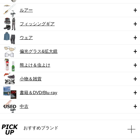
ルアー
フィッシングギア
ウェア
偏光グラス&拡大鏡
熊よけ＆虫よけ
小物＆雑貨
書籍＆DVD/Blu-ray
中古
おすすめブランド