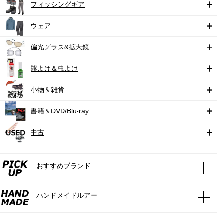
フィッシングギア
ウェア
偏光グラス&拡大鏡
熊よけ＆虫よけ
小物＆雑貨
書籍＆DVD/Blu-ray
中古
おすすめブランド
ハンドメイドルアー