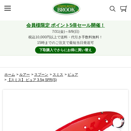
会員様限定 ポイント5倍セール開催！
7/31(金)～8/9(日)
税込10,000円以上で送料・代引き手数料無料！
15時までのご注文で最短当日発送可
下取購入でさらにお得に買い替え
ホーム
>
ルアー
>
スプーン
>
スミス
>
ピュア
>
【スミス】 ピュア 3.5g SFR(S)