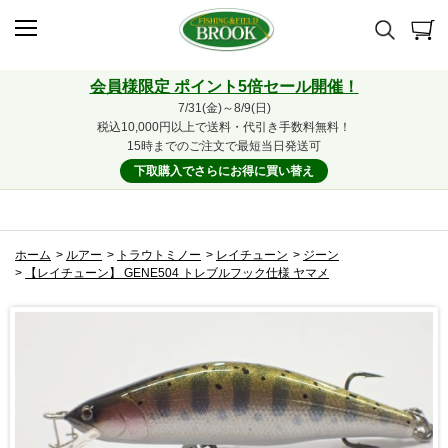
会員様限定 ポイント5倍セール開催！
7/31(金)～8/9(日)
税込10,000円以上で送料・代引き手数料無料！
15時までのご注文で最短当日発送可
下取購入でさらにお得に買い替え
ホーム
>
ルアー
>
トラウトミノー
>
レイチューン
>
ジーン
>
【レイチューン】 GENE504 トレブルフック仕様 ヤマメ