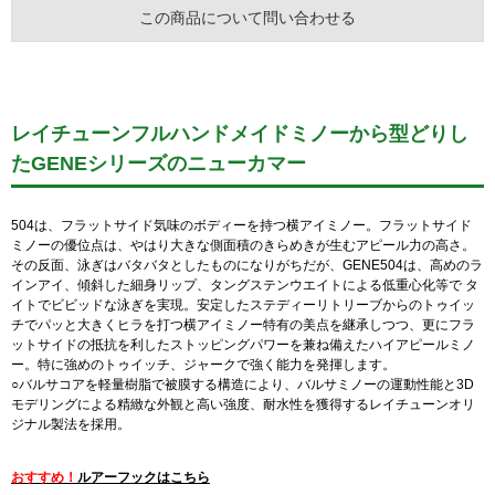
この商品について問い合わせる
レイチューンフルハンドメイドミノーから型どりし
たGENEシリーズのニューカマー
504は、フラットサイド気味のボディーを持つ横アイミノー。フラットサイド
ミノーの優位点は、やはり大きな側面積のきらめきが生むアピール力の高さ。
その反面、泳ぎはバタバタとしたものになりがちだが、GENE504は、高めのラ
インアイ、傾斜した細身リップ、タングステンウエイトによる低重心化等で タ
イトでビビッドな泳ぎを実現。安定したステディーリトリーブからのトゥイッ
チでパッと大きくヒラを打つ横アイミノー特有の美点を継承しつつ、更にフラ
ットサイドの抵抗を利したストッピングパワーを兼ね備えたハイアピールミノ
ー。特に強めのトゥイッチ、ジャークで強く能力を発揮します。
○バルサコアを軽量樹脂で被膜する構造により、バルサミノーの運動性能と3D
モデリングによる精緻な外観と高い強度、耐水性を獲得するレイチューンオリ
ジナル製法を採用。
おすすめ！
ルアーフックはこちら