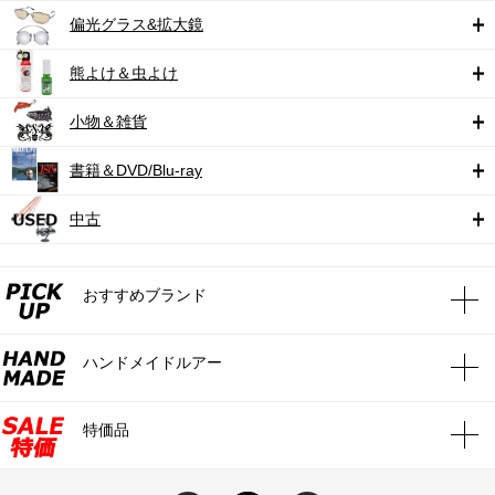
偏光グラス&拡大鏡
熊よけ＆虫よけ
小物＆雑貨
書籍＆DVD/Blu-ray
中古
おすすめブランド
ハンドメイドルアー
特価品