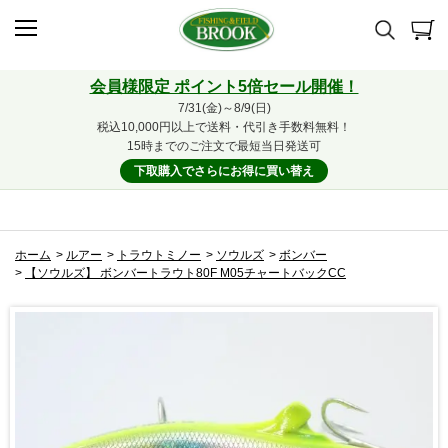
会員様限定 ポイント5倍セール開催！
7/31(金)～8/9(日)
税込10,000円以上で送料・代引き手数料無料！
15時までのご注文で最短当日発送可
下取購入でさらにお得に買い替え
ホーム
>
ルアー
>
トラウトミノー
>
ソウルズ
>
ボンバー
>
【ソウルズ】 ボンバートラウト80F M05チャートバックCC