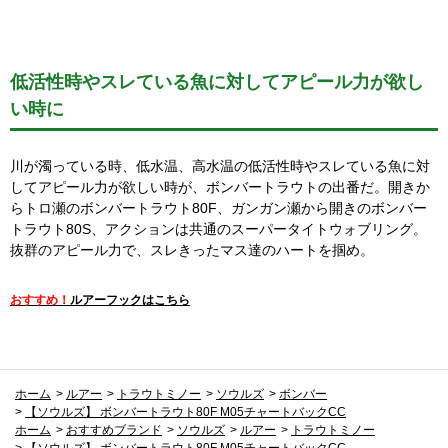
低活性時やスレている魚に対してアピール力が欲し
い時に
川が濁っている時、低水温、高水温の低活性時やスレている魚に対
してアピール力が欲しい時が、ボンバートラウトの出番だ。開きか
らトロ瀬のボンバートラウト80F、ガンガン瀬から開きのボンバー
トラウト80S、アクションは共通のスーパータイトウォブリング。
抜群のアピール力で、スレきったマス達のハートを掴め。
おすすめ！
ルアーフックはこちら
ホーム
>
ルアー
>
トラウトミノー
>
ソウルズ
>
ボンバー
>
【ソウルズ】 ボンバートラウト80F M05チャートバックCC
ホーム
>
おすすめブランド
>
ソウルズ
>
ルアー
>
トラウトミノー
>
【ソウルズ】 ボンバートラウト80F M05チャートバックCC