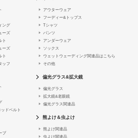
ト
アウターウェア
フーディー&トップス
ィング
Tシャツ
ューズ
パンツ
ルト
アンダーウェア
ューズ
ソックス
ルト
ウェットウェーディング関連品はこちら
タッフ
その他
偏光グラス&拡大鏡
ト
偏光グラス
拡大鏡&老眼鏡
グ
偏光グラス関連品
ロッドベルト
熊よけ＆虫よけ
熊よけ関連品
ーブ
虫よけ関連品