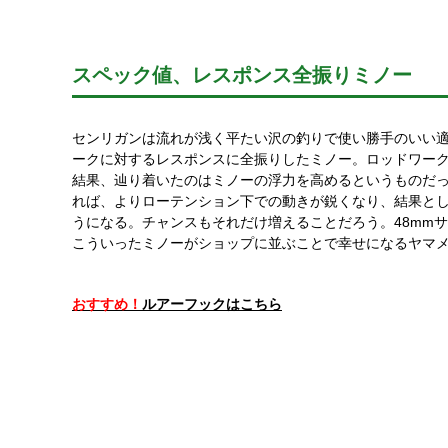
スペック値、レスポンス全振りミノー
センリガンは流れが浅く平たい沢の釣りで使い勝手のいい
ークに対するレスポンスに全振りしたミノー。ロッドワー
結果、辿り着いたのはミノーの浮力を高めるというものだ
れば、よりローテンション下での動きが鋭くなり、結果と
うになる。チャンスもそれだけ増えることだろう。48mm
こういったミノーがショップに並ぶことで幸せになるヤマ
おすすめ！
ルアーフックはこちら