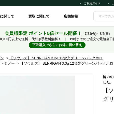
ご利用ガイド
に関して
買取に関して
店舗情報
会員様限定 ポイント5倍セール開催！
7/31(金)～8/9(日)
10,000円以上で送料・代引き手数料無料！
｜
15時までのご注文で最短当日
下取購入でさらにお得に買い替え
ガン
>
【ソウルズ】 SENRIGAN 3.3g 12蛍光グリーンバックホロ
ウトミノー
>
【ソウルズ】 SENRIGAN 3.3g 12蛍光グリーンバックホロ
能力の
した、
【ソ
グ