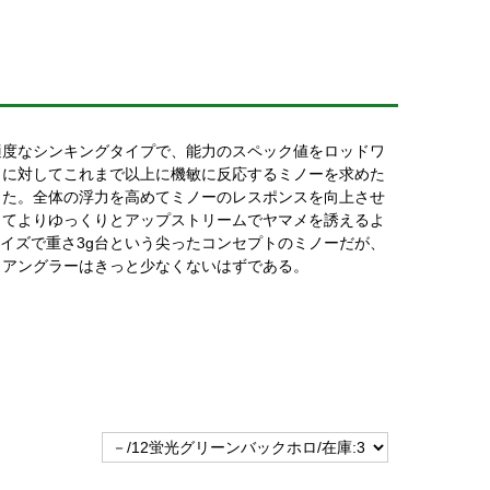
適度なシンキングタイプで、能力のスペック値をロッドワ
クに対してこれまで以上に機敏に反応するミノーを求めた
った。全体の浮力を高めてミノーのレスポンスを向上させ
してよりゆっくりとアップストリームでヤマメを誘えるよ
サイズで重さ3g台という尖ったコンセプトのミノーだが、
メアングラーはきっと少なくないはずである。