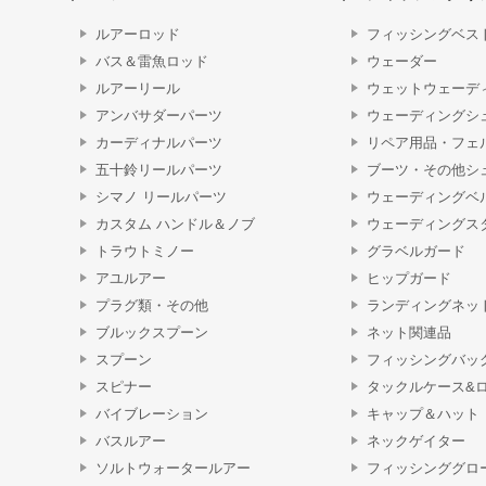
ルアーロッド
フィッシングベス
バス＆雷魚ロッド
ウェーダー
ルアーリール
ウェットウェーデ
アンバサダーパーツ
ウェーディングシ
カーディナルパーツ
リペア用品・フェ
五十鈴リールパーツ
ブーツ・その他シ
シマノ リールパーツ
ウェーディングベ
カスタム ハンドル＆ノブ
ウェーディングス
トラウトミノー
グラベルガード
アユルアー
ヒップガード
プラグ類・その他
ランディングネッ
ブルックスプーン
ネット関連品
スプーン
フィッシングバッ
スピナー
タックルケース&
バイブレーション
キャップ＆ハット
バスルアー
ネックゲイター
ソルトウォータールアー
フィッシンググロ