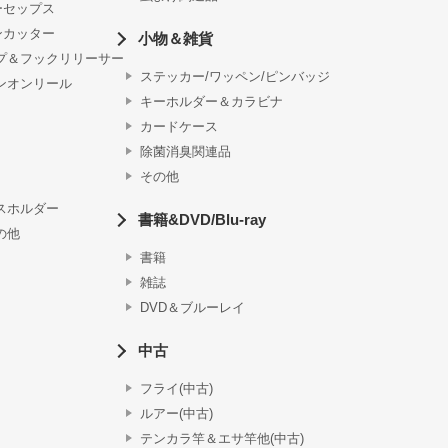
ーセップス
ンカッター
小物＆雑貨
プ＆フックリリーサー
ステッカー/ワッペン/ピンバッジ
ンオンリール
キーホルダー＆カラビナ
カードケース
除菌消臭関連品
その他
スホルダー
書籍&DVD/Blu-ray
の他
書籍
雑誌
DVD＆ブルーレイ
中古
フライ(中古)
ルアー(中古)
テンカラ竿＆エサ竿他(中古)