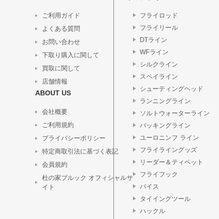
ご利用ガイド
フライロッド
フライリール
よくある質問
DTライン
お問い合わせ
WFライン
下取り購入に関して
シルクライン
買取に関して
スペイライン
店舗情報
シューティングヘッド
ABOUT US
ランニングライン
会社概要
ソルトウォーターライン
ご利用規約
バッキングライン
ユーロニンフ ライン
プライバシーポリシー
フライライングッズ
特定商取引法に基づく表記
リーダー＆ティペット
会員規約
フライフック
杜の家ブルック オフィシャルサ
バイス
イト
タイイングツール
ハックル