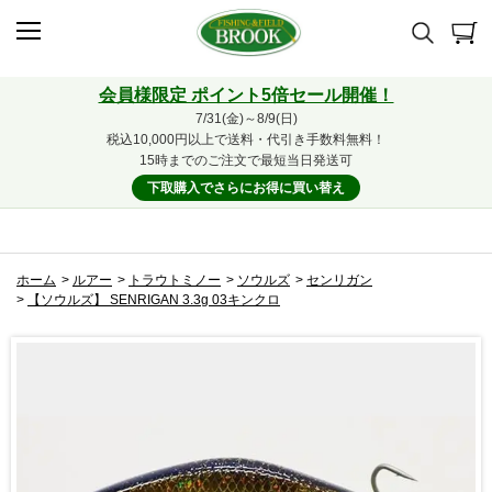
会員様限定 ポイント5倍セール開催！
7/31(金)～8/9(日)
税込10,000円以上で送料・代引き手数料無料！
15時までのご注文で最短当日発送可
下取購入でさらにお得に買い替え
ホーム
>
ルアー
>
トラウトミノー
>
ソウルズ
>
センリガン
>
【ソウルズ】 SENRIGAN 3.3g 03キンクロ