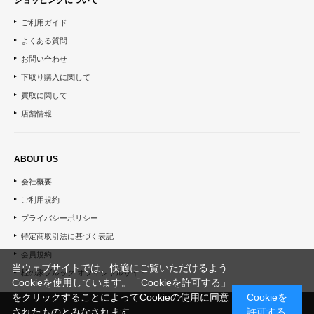
ご利用ガイド
よくある質問
お問い合わせ
下取り購入に関して
買取に関して
店舗情報
ABOUT US
会社概要
ご利用規約
プライバシーポリシー
特定商取引法に基づく表記
会員規約
当ウェブサイトでは、快適にご覧いただけるよう
杜の家ブルック オフィシャルサイト
Cookieを使用しています。「Cookieを許可する」
をクリックすることによってCookieの使用に同意
Cookieを
されたものとみなされます。
許可する