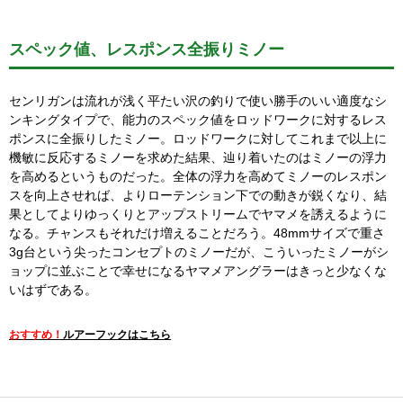
スペック値、レスポンス全振りミノー
センリガンは流れが浅く平たい沢の釣りで使い勝手のいい適度なシ
ンキングタイプで、能力のスペック値をロッドワークに対するレス
ポンスに全振りしたミノー。ロッドワークに対してこれまで以上に
機敏に反応するミノーを求めた結果、辿り着いたのはミノーの浮力
を高めるというものだった。全体の浮力を高めてミノーのレスポン
スを向上させれば、よりローテンション下での動きが鋭くなり、結
果としてよりゆっくりとアップストリームでヤマメを誘えるように
なる。チャンスもそれだけ増えることだろう。48mmサイズで重さ
3g台という尖ったコンセプトのミノーだが、こういったミノーがシ
ョップに並ぶことで幸せになるヤマメアングラーはきっと少なくな
いはずである。
おすすめ！
ルアーフックはこちら