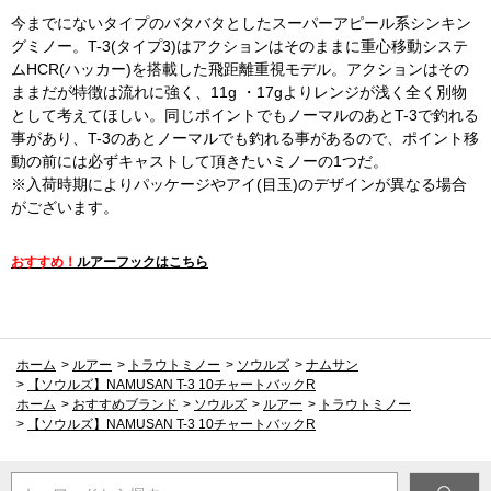
今までにないタイプのバタバタとしたスーパーアピール系シンキン
グミノー。T-3(タイプ3)はアクションはそのままに重心移動システ
ムHCR(ハッカー)を搭載した飛距離重視モデル。アクションはその
ままだが特徴は流れに強く、11g ・17gよりレンジが浅く全く別物
として考えてほしい。同じポイントでもノーマルのあとT-3で釣れる
事があり、T-3のあとノーマルでも釣れる事があるので、ポイント移
動の前には必ずキャストして頂きたいミノーの1つだ。
※入荷時期によりパッケージやアイ(目玉)のデザインが異なる場合
がございます。
おすすめ！
ルアーフックはこちら
ホーム
>
ルアー
>
トラウトミノー
>
ソウルズ
>
ナムサン
>
【ソウルズ】NAMUSAN T-3 10チャートバックR
ホーム
>
おすすめブランド
>
ソウルズ
>
ルアー
>
トラウトミノー
>
【ソウルズ】NAMUSAN T-3 10チャートバックR