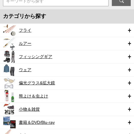
キーワードから探す
カテゴリから探す
フライ
ルアー
フィッシングギア
ウェア
偏光グラス&拡大鏡
熊よけ＆虫よけ
小物＆雑貨
書籍＆DVD/Blu-ray