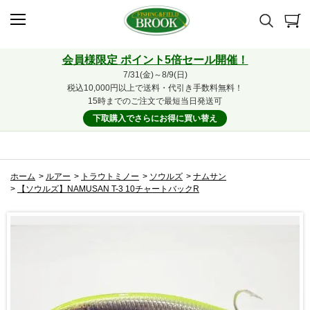
会員様限定 ポイント5倍セール開催！
7/31(金)～8/9(日)
税込10,000円以上で送料・代引き手数料無料！
15時までのご注文で最短当日発送可
下取購入でさらにお得に買い替え
ホーム
>
ルアー
>
トラウトミノー
>
ソウルズ
>
ナムサン
>
【ソウルズ】NAMUSAN T-3 10チャートバックR