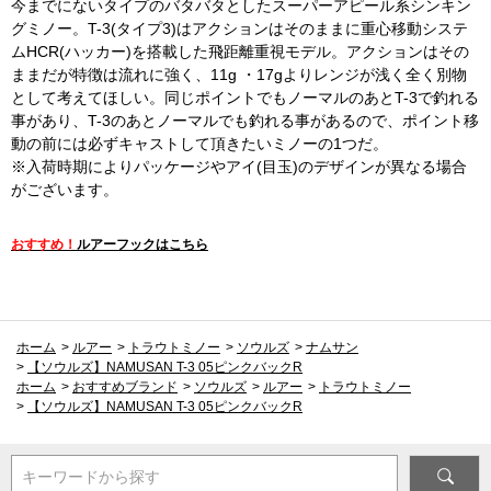
今までにないタイプのバタバタとしたスーパーアピール系シンキン
グミノー。T-3(タイプ3)はアクションはそのままに重心移動システ
ムHCR(ハッカー)を搭載した飛距離重視モデル。アクションはその
ままだが特徴は流れに強く、11g ・17gよりレンジが浅く全く別物
として考えてほしい。同じポイントでもノーマルのあとT-3で釣れる
事があり、T-3のあとノーマルでも釣れる事があるので、ポイント移
動の前には必ずキャストして頂きたいミノーの1つだ。
※入荷時期によりパッケージやアイ(目玉)のデザインが異なる場合
がございます。
おすすめ！
ルアーフックはこちら
ホーム
>
ルアー
>
トラウトミノー
>
ソウルズ
>
ナムサン
>
【ソウルズ】NAMUSAN T-3 05ピンクバックR
ホーム
>
おすすめブランド
>
ソウルズ
>
ルアー
>
トラウトミノー
>
【ソウルズ】NAMUSAN T-3 05ピンクバックR
キーワードから探す