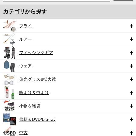
カテゴリから探す
フライ
ルアー
フィッシングギア
ウェア
偏光グラス&拡大鏡
熊よけ＆虫よけ
小物＆雑貨
書籍＆DVD/Blu-ray
中古