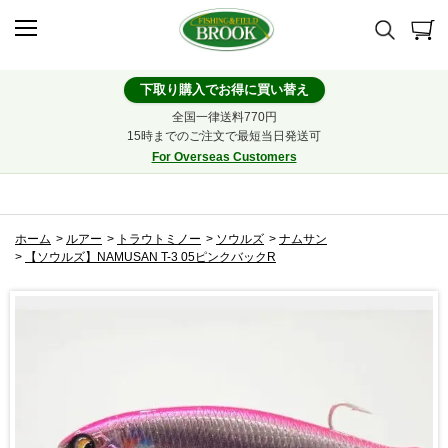
下取り購入でお得に買い替え
全国一律送料770円
15時までのご注文で最短当日発送可
For Overseas Customers
ホーム
>
ルアー
>
トラウトミノー
>
ソウルズ
>
ナムサン
>
【ソウルズ】NAMUSAN T-3 05ピンクバックR