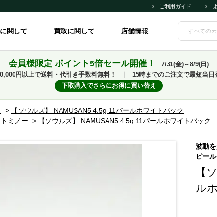
ご利用ガイド
に関して
買取に関して
店舗情報
会員様限定 ポイント5倍セール開催！
7/31(金)～8/9(日)
10,000円以上で送料・代引き手数料無料！
｜
15時までのご注文で最短当日
下取購入でさらにお得に買い替え
ン
>
【ソウルズ】 NAMUSAN5 4.5g 11パールホワイトバック
ウトミノー
>
【ソウルズ】 NAMUSAN5 4.5g 11パールホワイトバック
波動を
ピール
【ソ
ル