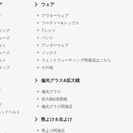
ア
ウェア
ト
アウターウェア
フーディー&トップス
ィング
Tシャツ
ューズ
パンツ
ルト
アンダーウェア
ューズ
ソックス
ルト
ウェットウェーディング関連品はこちら
タッフ
その他
偏光グラス&拡大鏡
ト
偏光グラス
拡大鏡&老眼鏡
グ
偏光グラス関連品
ロッドベルト
熊よけ＆虫よけ
熊よけ関連品