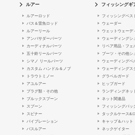
ルアー
フィッシングギ
ルアーロッド
フィッシングベス
バス＆雷魚ロッド
ウェーダー
ルアーリール
ウェットウェーデ
アンバサダーパーツ
ウェーディングシ
カーディナルパーツ
リペア用品・フェ
五十鈴リールパーツ
ブーツ・その他シ
シマノ リールパーツ
ウェーディングベ
カスタム ハンドル＆ノブ
ウェーディングス
トラウトミノー
グラベルガード
アユルアー
ヒップガード
プラグ類・その他
ランディングネッ
ブルックスプーン
ネット関連品
スプーン
フィッシングバッ
スピナー
タックルケース&
バイブレーション
キャップ＆ハット
バスルアー
ネックゲイター