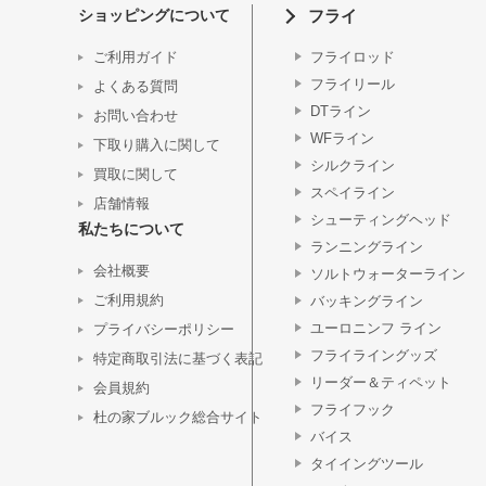
ショッピングについて
フライ
ご利用ガイド
フライロッド
フライリール
よくある質問
DTライン
お問い合わせ
WFライン
下取り購入に関して
シルクライン
買取に関して
スペイライン
店舗情報
シューティングヘッド
私たちについて
ランニングライン
会社概要
ソルトウォーターライン
ご利用規約
バッキングライン
ユーロニンフ ライン
プライバシーポリシー
フライライングッズ
特定商取引法に基づく表記
リーダー＆ティペット
会員規約
フライフック
杜の家ブルック総合サイト
バイス
タイイングツール