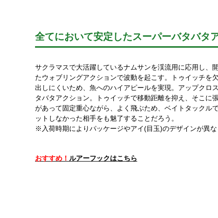
全てにおいて安定したスーパーバタバタ
サクラマスで大活躍しているナムサンを渓流用に応用し、開
たウォブリングアクションで波動を起こす。トゥイッチを
出しにくいため、魚へのハイアピールを実現。アップクロ
タバタアクション。トゥイッチで移動距離を抑え、そこに
があって固定重心ながら、よく飛ぶため、ベイトタックル
ットしなかった相手をも魅了することだろう。
※入荷時期によりパッケージやアイ(目玉)のデザインが異
おすすめ！
ルアーフックはこちら