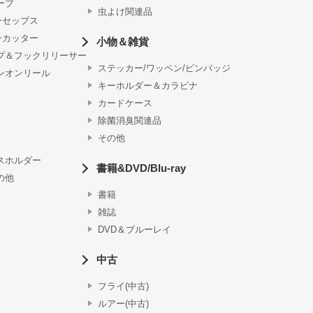
ーブ
虫よけ関連品
ーセップス
ンカッター
小物＆雑貨
プ＆フックリリーサー
ステッカー/ワッペン/ピンバッジ
ンオンリール
キーホルダー＆カラビナ
カードケース
除菌消臭関連品
その他
スホルダー
書籍&DVD/Blu-ray
の他
書籍
雑誌
DVD＆ブルーレイ
中古
フライ(中古)
ルアー(中古)