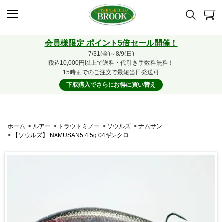
会員様限定 ポイント5倍セール開催！
7/31(金)～8/9(日)
税込10,000円以上で送料・代引き手数料無料！
15時までのご注文で最短当日発送可
下取購入でさらにお得に買い替え
ホーム
>
ルアー
>
トラウトミノー
>
ソウルズ
>
ナムサン
>
【ソウルズ】 NAMUSAN5 4.5g 04ギンクロ