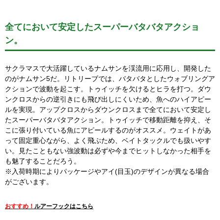
全てにおいて安定したスーパーバタバタアクショ
ン。
サクラマスで大活躍しているナムサンを渓流用に応用し、開発した
のがナムサン5だ。リトリーブでは、バタバタとしたウォブリングア
クションで波動を起こす。トゥイッチを欠けるとヒラを打つ。ダウ
ンクロスからの逆引きにも飛び出しにくいため、魚へのハイアピー
ルを実現。アップクロスからダウンクロスまで全てにおいて安定し
たスーパーバタバタアクション。トゥイッチで移動距離を抑え、そ
こに張り付いている魚にアピールするのがオススメ。ウェイトがあ
って固定重心ながら、よく飛ぶため、ベイトタックルでも扱いやす
い。見たこともない強波動は必ずや今までヒットしなかった相手を
も魅了することだろう。
※入荷時期によりパッケージやアイ(目玉)のデザインが異なる場合
がございます。
おすすめ！
ルアーフックはこちら