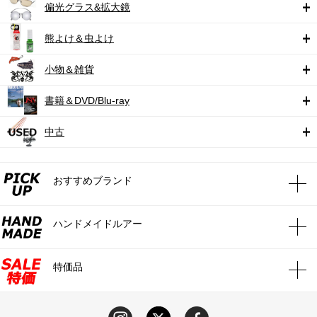
偏光グラス&拡大鏡
熊よけ＆虫よけ
小物＆雑貨
書籍＆DVD/Blu-ray
中古
おすすめブランド
ハンドメイドルアー
特価品