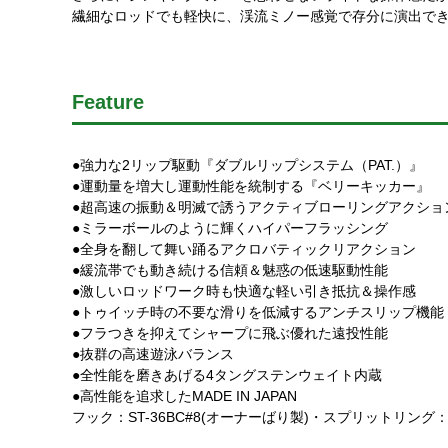
繊細なロッドでも軽快に、渓流ミノー感覚で存分に演出で
Feature
●強力な2リップ駆動『ダブルリップシステム（PAT.）』
●運動量を増大し運動性能を統制する『ベリーキッカー』
●超高速の振動＆明滅で誘うアクティブローリングアクショ
●ミラーボールのように輝くハイパーフラッシング
●全身を翻して舞い踊るアクロバティックリアクション
●緩流帯でも動き続ける信頼＆魅惑の低速駆動性能
●激しいロッドワーク時も快適な軽い引き抵抗＆操作感
●トゥイッチ時の不要な滑りを低減するアンチスリップ機能
●フラつきを抑えてシャープに飛ぶ優れた遠投性能
●抜群の高速遊泳バランス
●全性能を磨きあげる4タングステンウェイト内蔵
●高性能を追求したMADE IN JAPAN
フック：ST-36BC#8(オーナーばり製)・スプリットリング：