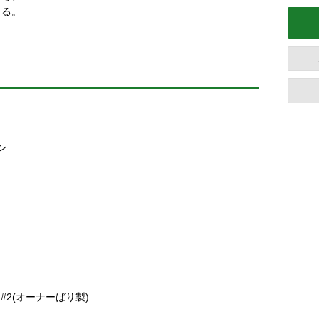
きる。
ン
#2(オーナーばり製)