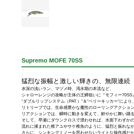
Supremo MOFE 70SS
猛烈な振幅と激しい輝きの、無限連続
水深の浅いラン、マヅメ時、渇水期の本流など、
シャローレンジの攻略が主体の王鱒狙いに『モフィー70SS
“ダブルリップシステム（PAT.）”＆“ベリーキッカー”により
リトリーブでは、生命感豊かな魔性のローリングアクショ
リアクションでは、瞬時に動きを変えて、鮮やかに舞い踊
そして、早瀬にダウンクロスで漂わせれば、水面下わずか
流れに揉まれた稚アユやサケ稚魚のように、猛烈と振れな
さらに、シンキングミノーを思わせないライトな操作感だ