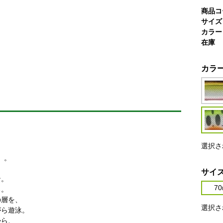
商品コ
サイズ
カラー
在庫
カラ
選択さ
』。
、
サイ
ン。
7
る。
の層を、
選択さ
がら遊泳。
から、