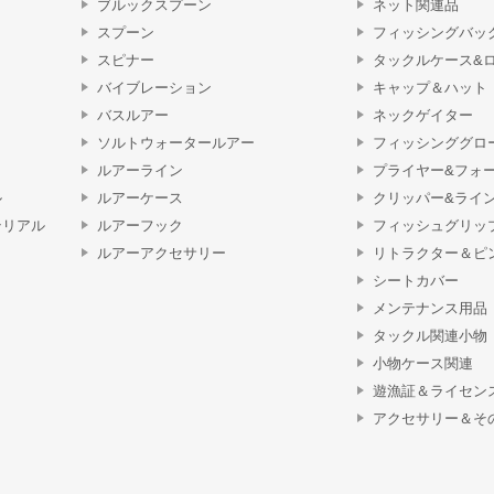
ブルックスプーン
ネット関連品
スプーン
フィッシングバッ
スピナー
タックルケース&
バイブレーション
キャップ＆ハット
バスルアー
ネックゲイター
ソルトウォータールアー
フィッシンググロ
ルアーライン
プライヤー&フォ
ル
ルアーケース
クリッパー&ライ
テリアル
ルアーフック
フィッシュグリッ
ルアーアクセサリー
リトラクター＆ピ
シートカバー
メンテナンス用品
タックル関連小物
小物ケース関連
遊漁証＆ライセン
アクセサリー＆そ