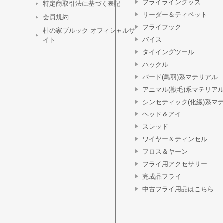
フライライングッズ
特定商取引法に基づく表記
リーダー＆ティペット
会員規約
フライフック
杜の家ブルック オフィシャルサ
バイス
イト
タイイングツール
ハックル
バード(鳥羽)系マテリアル
アニマル(獣毛)系マテリア
シンセティック(化繊)系マ
ヘッド＆アイ
スレッド
ワイヤー＆ティンセル
フロス＆ヤーン
フライ用アクセサリー
完成品フライ
中古フライ用品はこちら