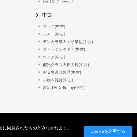
DVD＆ブルーレイ
中古
フライ(中古)
ルアー(中古)
テンカラ竿＆エサ竿他(中古)
フィッシングギア(中古)
ウェア(中古)
偏光グラス＆拡大鏡(中古)
熊＆虫避け製品(中古)
小物＆雑貨(中古)
書籍 DVD/Blu-ray(中古)
の使用に同意されたものとみなされます。
Cookieを許可する