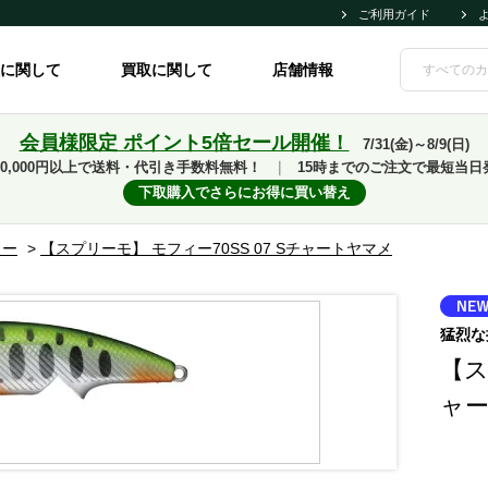
ご利用ガイド
に関して
買取に関して
店舗情報
会員様限定 ポイント5倍セール開催！
7/31(金)～8/9(日)
10,000円以上で送料・代引き手数料無料！
｜
15時までのご注文で最短当日
下取購入でさらにお得に買い替え
ィー
>
【スプリーモ】 モフィー70SS 07 Sチャートヤマメ
猛烈な
【ス
ャ