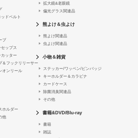
拡大鏡&老眼鏡
グ
偏光グラス関連品
ロッドベルト
熊よけ＆虫よけ
熊よけ関連品
ーブ
虫よけ関連品
ーセップス
ンカッター
小物＆雑貨
プ＆フックリリーサー
ステッカー/ワッペン/ピンバッジ
ンオンリール
キーホルダー＆カラビナ
カードケース
除菌消臭関連品
その他
スホルダー
書籍&DVD/Blu-ray
の他
書籍
雑誌