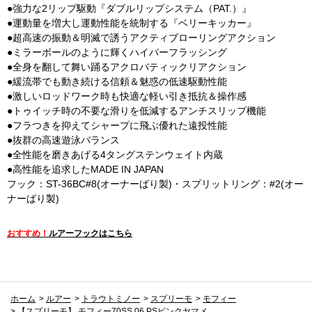
●強力な2リップ駆動『ダブルリップシステム（PAT.）』
●運動量を増大し運動性能を統制する『ベリーキッカー』
●超高速の振動＆明滅で誘うアクティブローリングアクション
●ミラーボールのように輝くハイパーフラッシング
●全身を翻して舞い踊るアクロバティックリアクション
●緩流帯でも動き続ける信頼＆魅惑の低速駆動性能
●激しいロッドワーク時も快適な軽い引き抵抗＆操作感
●トゥイッチ時の不要な滑りを低減するアンチスリップ機能
●フラつきを抑えてシャープに飛ぶ優れた遠投性能
●抜群の高速遊泳バランス
●全性能を磨きあげる4タングステンウェイト内蔵
●高性能を追求したMADE IN JAPAN
フック：ST-36BC#8(オーナーばり製)・スプリットリング：#2(オー
ナーばり製)
おすすめ！
ルアーフックはこちら
ホーム
>
ルアー
>
トラウトミノー
>
スプリーモ
>
モフィー
>
【スプリーモ】 モフィー70SS 06 PSピンクヤマメ