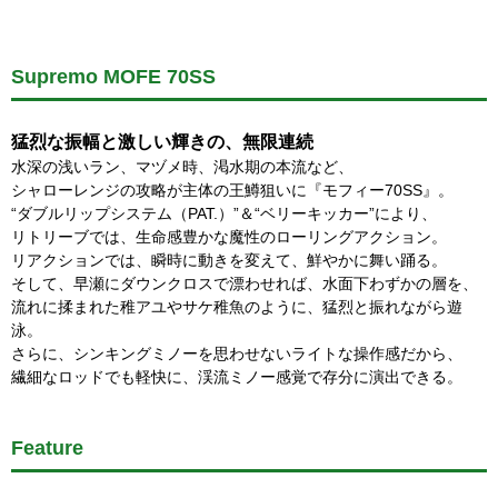
Supremo MOFE 70SS
猛烈な振幅と激しい輝きの、無限連続
水深の浅いラン、マヅメ時、渇水期の本流など、
シャローレンジの攻略が主体の王鱒狙いに『モフィー70SS』。
“ダブルリップシステム（PAT.）”＆“ベリーキッカー”により、
リトリーブでは、生命感豊かな魔性のローリングアクション。
リアクションでは、瞬時に動きを変えて、鮮やかに舞い踊る。
そして、早瀬にダウンクロスで漂わせれば、水面下わずかの層を、
流れに揉まれた稚アユやサケ稚魚のように、猛烈と振れながら遊
泳。
さらに、シンキングミノーを思わせないライトな操作感だから、
繊細なロッドでも軽快に、渓流ミノー感覚で存分に演出できる。
Feature