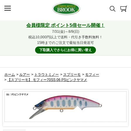
会員様限定 ポイント5倍セール開催！
7/31(金)～8/9(日)
税込10,000円以上で送料・代引き手数料無料！
15時までのご注文で最短当日発送可
下取購入でさらにお得に買い替え
ホーム
>
ルアー
>
トラウトミノー
>
スプリーモ
>
モフィー
>
【スプリーモ】 モフィー70SS 06 PSピンクヤマメ