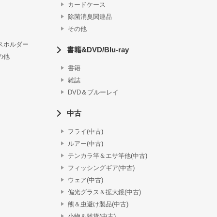
カードケース
除菌消臭関連品
その他
スホルダー
書籍&DVD/Blu-ray
の他
書籍
雑誌
DVD＆ブルーレイ
中古
フライ(中古)
ルアー(中古)
テンカラ竿＆エサ竿他(中古)
フィッシングギア(中古)
ウェア(中古)
偏光グラス＆拡大鏡(中古)
熊＆虫避け製品(中古)
小物＆雑貨(中古)