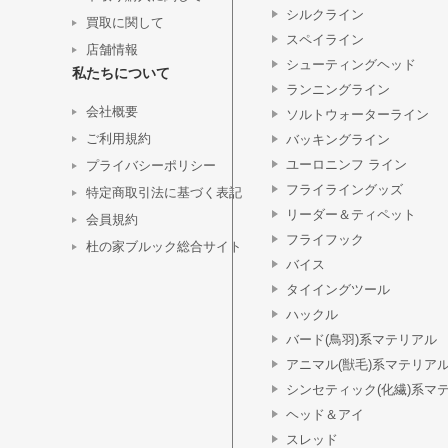
シルクライン
買取に関して
スペイライン
店舗情報
シューティングヘッド
私たちについて
ランニングライン
会社概要
ソルトウォーターライン
ご利用規約
バッキングライン
ユーロニンフ ライン
プライバシーポリシー
フライライングッズ
特定商取引法に基づく表記
リーダー＆ティペット
会員規約
フライフック
杜の家ブルック総合サイト
バイス
タイイングツール
ハックル
バード(鳥羽)系マテリアル
アニマル(獣毛)系マテリア
シンセティック(化繊)系マ
ヘッド＆アイ
スレッド