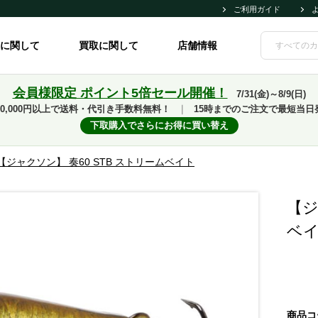
ご利用ガイド
に関して
買取に関して
店舗情報
会員様限定 ポイント5倍セール開催！
7/31(金)～8/9(日)
10,000円以上で送料・代引き手数料無料！
｜
15時までのご注文で最短当日
下取購入でさらにお得に買い替え
【ジャクソン】 奏60 STB ストリームベイト
【ジ
ベ
商品コ