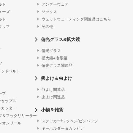
ルト
アンダーウェア
ューズ
ソックス
ルト
ウェットウェーディング関連品はこちら
タッフ
その他
偏光グラス&拡大鏡
ト
偏光グラス
拡大鏡&老眼鏡
グ
偏光グラス関連品
ロッドベルト
熊よけ＆虫よけ
熊よけ関連品
ーブ
虫よけ関連品
ーセップス
ンカッター
小物＆雑貨
プ＆フックリリーサー
ステッカー/ワッペン/ピンバッジ
ンオンリール
キーホルダー＆カラビナ