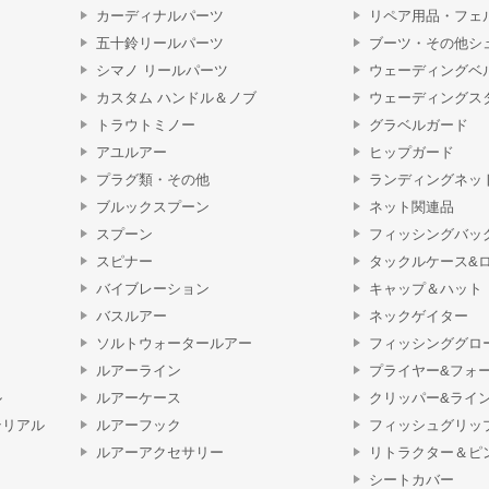
カーディナルパーツ
リペア用品・フェ
五十鈴リールパーツ
ブーツ・その他シ
シマノ リールパーツ
ウェーディングベ
カスタム ハンドル＆ノブ
ウェーディングス
トラウトミノー
グラベルガード
アユルアー
ヒップガード
プラグ類・その他
ランディングネッ
ブルックスプーン
ネット関連品
スプーン
フィッシングバッ
スピナー
タックルケース&
バイブレーション
キャップ＆ハット
バスルアー
ネックゲイター
ソルトウォータールアー
フィッシンググロ
ルアーライン
プライヤー&フォ
ル
ルアーケース
クリッパー&ライ
テリアル
ルアーフック
フィッシュグリッ
ルアーアクセサリー
リトラクター＆ピ
シートカバー