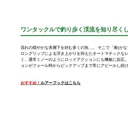
ワンタックルで釣り歩く渓流を知り尽く
流れの穏やかな表層下を好む多くの魚…。 そこで「奏(か
ロングリップによる浮き上がりを抑えたオートマチックなレ
く、通常ミノーのようにロッドアクションにも機敏に反応
ョンがフォール時からピックアップまで常にアピールし続
おすすめ！
ルアーフックはこちら