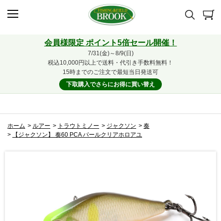
会員様限定 ポイント5倍セール開催！
7/31(金)～8/9(日)
税込10,000円以上で送料・代引き手数料無料！
15時までのご注文で最短当日発送可
下取購入でさらにお得に買い替え
ホーム
>
ルアー
>
トラウトミノー
>
ジャクソン
>
奏
>
【ジャクソン】 奏60 PCA パールクリアホロアユ