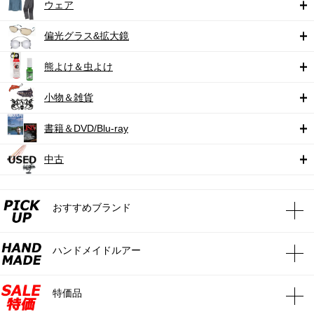
ウェア
偏光グラス&拡大鏡
熊よけ＆虫よけ
小物＆雑貨
書籍＆DVD/Blu-ray
中古
おすすめブランド
ハンドメイドルアー
特価品