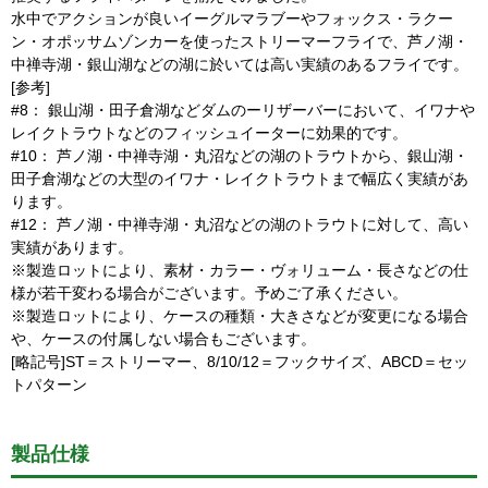
水中でアクションが良いイーグルマラブーやフォックス・ラクー
ン・オポッサムゾンカーを使ったストリーマーフライで、芦ノ湖・
中禅寺湖・銀山湖などの湖に於いては高い実績のあるフライです。
[参考]
#8： 銀山湖・田子倉湖などダムのーリザーバーにおいて、イワナや
レイクトラウトなどのフィッシュイーターに効果的です。
#10： 芦ノ湖・中禅寺湖・丸沼などの湖のトラウトから、銀山湖・
田子倉湖などの大型のイワナ・レイクトラウトまで幅広く実績があ
ります。
#12： 芦ノ湖・中禅寺湖・丸沼などの湖のトラウトに対して、高い
実績があります。
※製造ロットにより、素材・カラー・ヴォリューム・長さなどの仕
様が若干変わる場合がございます。予めご了承ください。
※製造ロットにより、ケースの種類・大きさなどが変更になる場合
や、ケースの付属しない場合もございます。
[略記号]ST＝ストリーマー、8/10/12＝フックサイズ、ABCD＝セッ
トパターン
製品仕様