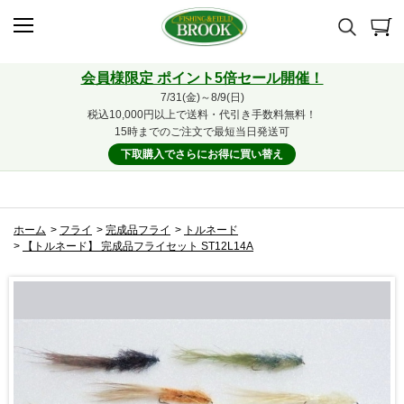
会員様限定 ポイント5倍セール開催！
7/31(金)～8/9(日)
税込10,000円以上で送料・代引き手数料無料！
15時までのご注文で最短当日発送可
下取購入でさらにお得に買い替え
ホーム
>
フライ
>
完成品フライ
>
トルネード
>
【トルネード】 完成品フライセット ST12L14A