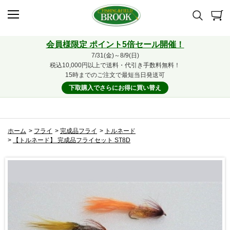
会員様限定 ポイント5倍セール開催！
7/31(金)～8/9(日)
税込10,000円以上で送料・代引き手数料無料！
15時までのご注文で最短当日発送可
下取購入でさらにお得に買い替え
ホーム
>
フライ
>
完成品フライ
>
トルネード
>
【トルネード】 完成品フライセット ST8D