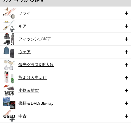
フライ
ルアー
フィッシングギア
ウェア
偏光グラス&拡大鏡
熊よけ＆虫よけ
小物＆雑貨
書籍＆DVD/Blu-ray
中古