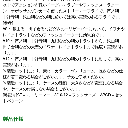
水中でアクションが良いイーグルマラブーやフォックス・ラクー
ン・オポッサムゾンカーを使ったストリーマーフライで、芦ノ湖・
中禅寺湖・銀山湖などの湖に於いては高い実績のあるフライです。
[参考]
#8： 銀山湖・田子倉湖などダムのーリザーバーにおいて、イワナや
レイクトラウトなどのフィッシュイーターに効果的です。
#10： 芦ノ湖・中禅寺湖・丸沼などの湖のトラウトから、銀山湖・
田子倉湖などの大型のイワナ・レイクトラウトまで幅広く実績があ
ります。
#12： 芦ノ湖・中禅寺湖・丸沼などの湖のトラウトに対して、高い
実績があります。
※製造ロットにより、素材・カラー・ヴォリューム・長さなどの仕
様が若干変わる場合がございます。予めご了承ください。
※製造ロットにより、ケースの種類・大きさなどが変更になる場合
や、ケースの付属しない場合もございます。
[略記号]ST＝ストリーマー、8/10/12＝フックサイズ、ABCD＝セッ
トパターン
製品仕様