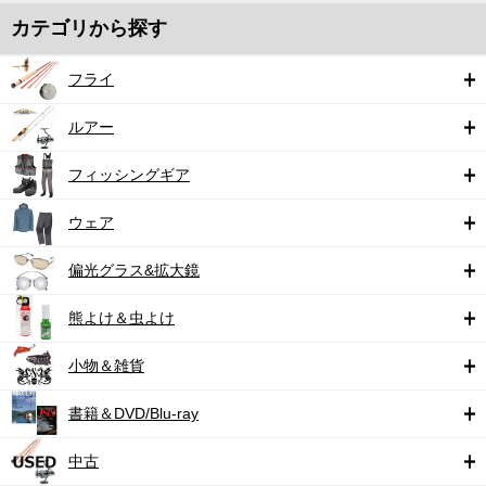
カテゴリから探す
フライ
ルアー
フィッシングギア
ウェア
偏光グラス&拡大鏡
熊よけ＆虫よけ
小物＆雑貨
書籍＆DVD/Blu-ray
中古