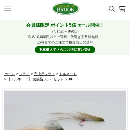
会員様限定 ポイント5倍セール開催！
7/31(金)～8/9(日)
税込10,000円以上で送料・代引き手数料無料！
15時までのご注文で最短当日発送可
下取購入でさらにお得に買い替え
ホーム
>
フライ
>
完成品フライ
>
トルネード
>
【トルネード】 完成品フライセット ST8B