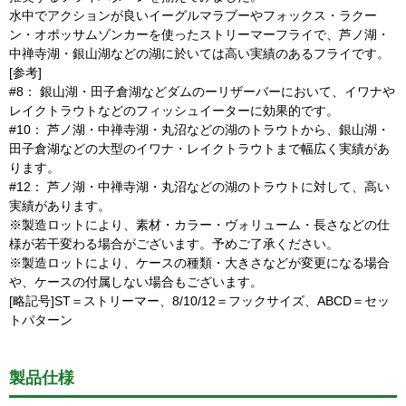
水中でアクションが良いイーグルマラブーやフォックス・ラクー
ン・オポッサムゾンカーを使ったストリーマーフライで、芦ノ湖・
中禅寺湖・銀山湖などの湖に於いては高い実績のあるフライです。
[参考]
#8： 銀山湖・田子倉湖などダムのーリザーバーにおいて、イワナや
レイクトラウトなどのフィッシュイーターに効果的です。
#10： 芦ノ湖・中禅寺湖・丸沼などの湖のトラウトから、銀山湖・
田子倉湖などの大型のイワナ・レイクトラウトまで幅広く実績があ
ります。
#12： 芦ノ湖・中禅寺湖・丸沼などの湖のトラウトに対して、高い
実績があります。
※製造ロットにより、素材・カラー・ヴォリューム・長さなどの仕
様が若干変わる場合がございます。予めご了承ください。
※製造ロットにより、ケースの種類・大きさなどが変更になる場合
や、ケースの付属しない場合もございます。
[略記号]ST＝ストリーマー、8/10/12＝フックサイズ、ABCD＝セッ
トパターン
製品仕様