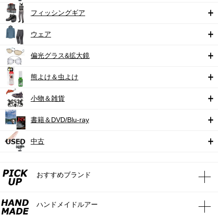
フィッシングギア
ウェア
偏光グラス&拡大鏡
熊よけ＆虫よけ
小物＆雑貨
書籍＆DVD/Blu-ray
中古
おすすめブランド
ハンドメイドルアー