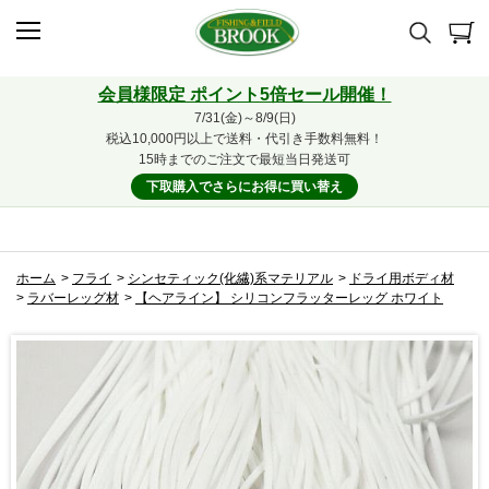
会員様限定 ポイント5倍セール開催！
7/31(金)～8/9(日)
税込10,000円以上で送料・代引き手数料無料！
15時までのご注文で最短当日発送可
下取購入でさらにお得に買い替え
ホーム
>
フライ
>
シンセティック(化繊)系マテリアル
>
ドライ用ボディ材
>
ラバーレッグ材
>
【ヘアライン】 シリコンフラッターレッグ ホワイト