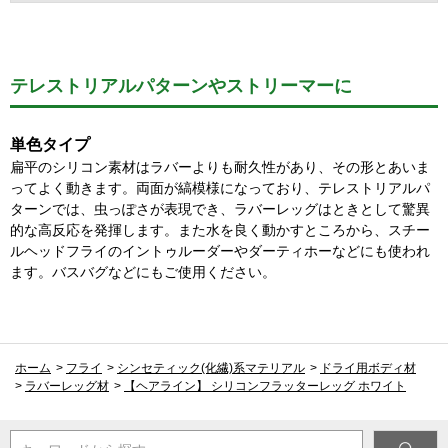
テレストリアルパターンやストリーマーに
単色タイプ
扁平のシリコン素材はラバーよりも耐久性があり、その形とあいま
ってよく動きます。両面が縞模様になっており、テレストリアルパ
ターンでは、虫っぽさが表現でき、ラバーレッグはときとして驚異
的な高反応を発揮します。また水を良く動かすところから、スチー
ルヘッドフライのイントゥルーダーやダーティホーなどにも使われ
ます。バスバグなどにもご使用ください。
ホーム
>
フライ
>
シンセティック(化繊)系マテリアル
>
ドライ用ボディ材
>
ラバーレッグ材
>
【ヘアライン】 シリコンフラッターレッグ ホワイト