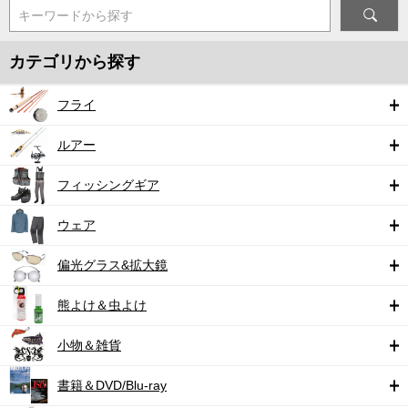
キーワードから探す
カテゴリから探す
フライ
ルアー
フィッシングギア
ウェア
偏光グラス&拡大鏡
熊よけ＆虫よけ
小物＆雑貨
書籍＆DVD/Blu-ray