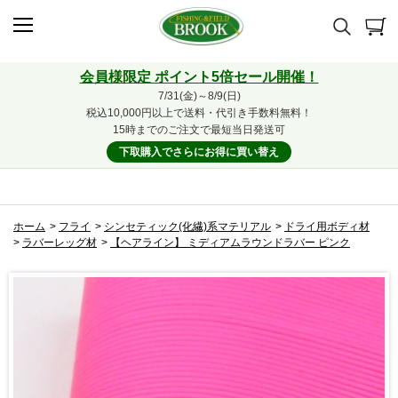
会員様限定 ポイント5倍セール開催！
7/31(金)～8/9(日)
税込10,000円以上で送料・代引き手数料無料！
15時までのご注文で最短当日発送可
下取購入でさらにお得に買い替え
ホーム
>
フライ
>
シンセティック(化繊)系マテリアル
>
ドライ用ボディ材
>
ラバーレッグ材
>
【ヘアライン】 ミディアムラウンドラバー ピンク