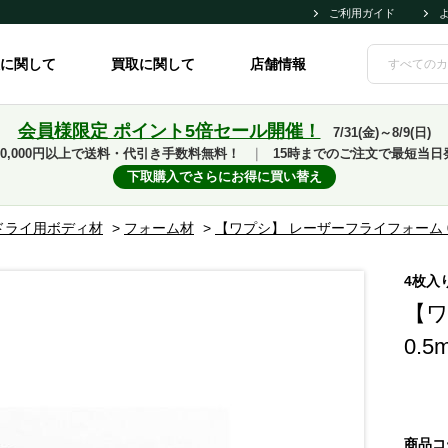
ご利用ガイド
に関して
買取に関して
店舗情報
会員様限定 ポイント5倍セール開催！
7/31(金)～8/9(日)
10,000円以上で送料・代引き手数料無料！
｜
15時までのご注文で最短当日
下取購入でさらにお得に買い替え
ドライ用ボディ材
>
フォーム材
>
【ワプシ】 レーザーフライフォーム 0.
4枚入
【ワ
0.
商品コ