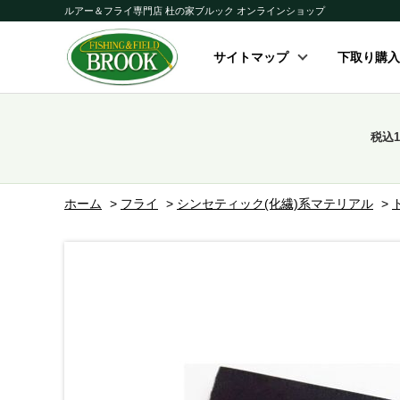
ルアー＆フライ専門店 杜の家ブルック オンラインショップ
サイトマップ
下取り購入
税込
ホーム
>
フライ
>
シンセティック(化繊)系マテリアル
>