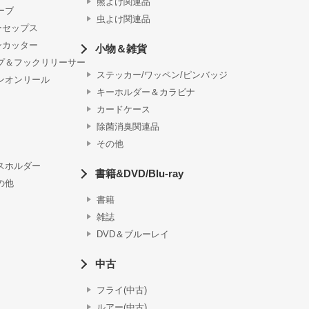
熊よけ関連品
ーブ
虫よけ関連品
ーセップス
ンカッター
小物＆雑貨
プ＆フックリリーサー
ステッカー/ワッペン/ピンバッジ
ンオンリール
キーホルダー＆カラビナ
カードケース
除菌消臭関連品
その他
スホルダー
書籍&DVD/Blu-ray
の他
書籍
雑誌
DVD＆ブルーレイ
中古
フライ(中古)
ルアー(中古)