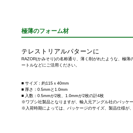
極薄のフォーム材
テレストリアルパターンに
RAZOR(かみそり)の名称通り、薄く削がれたような、極
ートルなどにご活用ください。
■ サイズ：約115ｘ40mm
■ 厚さ：0.5mmと1.0mm
■ 入数：0.5mmが2枚、1.0mmが2枚の計4枚
※ワプシ社製品となりますが、輸入元アングル社のパッケ
※入荷時期によっては、パッケージのサイズ、製品仕様が