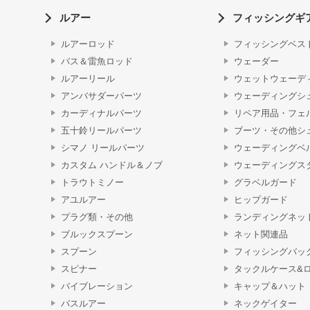
ルアー
フィッシングギ
ルアーロッド
フィッシングベス
バス＆雷魚ロッド
ウェーダー
ルアーリール
ウェットウェーデ
アンバサダーパーツ
ウェーディングシ
カーディナルパーツ
リペア用品・フェ
五十鈴リールパーツ
ブーツ・その他シ
シマノ リールパーツ
ウェーディングベ
カスタム ハンドル＆ノブ
ウェーディングス
トラウトミノー
グラベルガード
アユルアー
ヒップガード
プラグ類・その他
ランディングネッ
ブルックスプーン
ネット関連品
スプーン
フィッシングバッ
スピナー
タックルケース&
バイブレーション
キャップ＆ハット
バスルアー
ネックゲイター