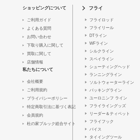
ショッピングについて
フライ
ご利用ガイド
フライロッド
フライリール
よくある質問
DTライン
お問い合わせ
WFライン
下取り購入に関して
シルクライン
買取に関して
スペイライン
店舗情報
シューティングヘッド
私たちについて
ランニングライン
会社概要
ソルトウォーターライン
ご利用規約
バッキングライン
ユーロニンフ ライン
プライバシーポリシー
フライライングッズ
特定商取引法に基づく表記
リーダー＆ティペット
会員規約
フライフック
杜の家ブルック総合サイト
バイス
タイイングツール