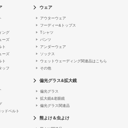
ア
ウェア
ト
アウターウェア
フーディー&トップス
ィング
Tシャツ
ューズ
パンツ
ルト
アンダーウェア
ューズ
ソックス
ルト
ウェットウェーディング関連品はこちら
タッフ
その他
偏光グラス&拡大鏡
ト
偏光グラス
拡大鏡&老眼鏡
グ
偏光グラス関連品
ロッドベルト
熊よけ＆虫よけ