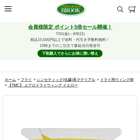
会員様限定 ポイント5倍セール開催！
7/31(金)～8/9(日)
税込10,000円以上で送料・代引き手数料無料！
15時までのご注文で最短当日発送可
下取購入でさらにお得に買い替え
ホーム
>
フライ
>
シンセティック(化繊)系マテリアル
>
ドライ用ウィング材
>
【TMC】 エアロドライウィング イエロー