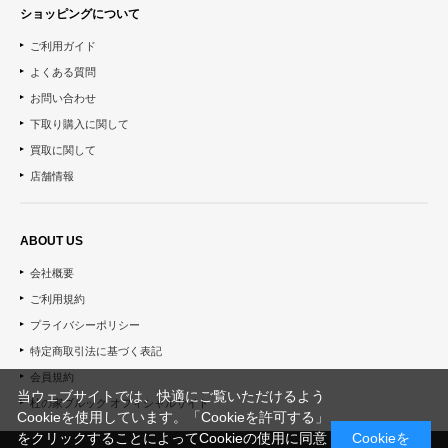
ショッピングについて
ご利用ガイド
よくある質問
お問い合わせ
下取り購入に関して
買取に関して
店舗情報
ABOUT US
会社概要
ご利用規約
プライバシーポリシー
特定商取引法に基づく表記
会員規約
当ウェブサイトでは、快適にご覧いただけるよう
杜の家ブルック オフィシャルサイト
Cookieを使用しています。「Cookieを許可する」
をクリックすることによってCookieの使用に同意
Cookieを