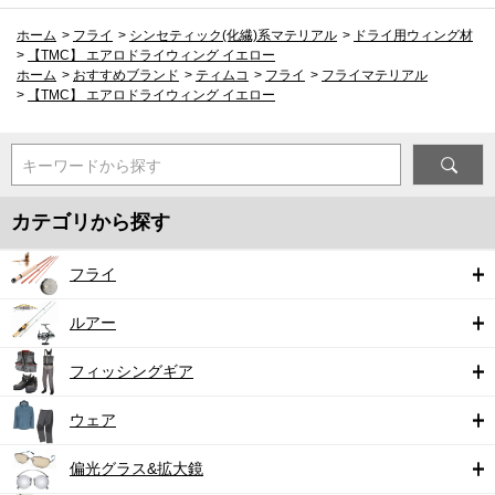
ホーム
>
フライ
>
シンセティック(化繊)系マテリアル
>
ドライ用ウィング材
>
【TMC】 エアロドライウィング イエロー
ホーム
>
おすすめブランド
>
ティムコ
>
フライ
>
フライマテリアル
>
【TMC】 エアロドライウィング イエロー
キーワードから探す
カテゴリから探す
フライ
ルアー
フィッシングギア
ウェア
偏光グラス&拡大鏡