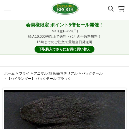
会員様限定 ポイント5倍セール開催！
7/31(金)～8/9(日)
税込10,000円以上で送料・代引き手数料無料！
15時までのご注文で最短当日発送可
下取購入でさらにお得に買い替え
ホーム
>
フライ
>
アニマル(獣毛)系マテリアル
>
バックテール
>
【ハイランダー】 バックテール ブラック