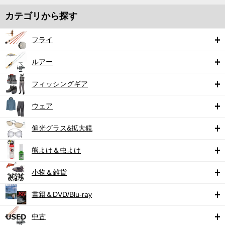
カテゴリから探す
フライ
ルアー
フィッシングギア
ウェア
偏光グラス&拡大鏡
熊よけ＆虫よけ
小物＆雑貨
書籍＆DVD/Blu-ray
中古