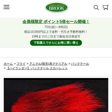
会員様限定 ポイント5倍セール開催！
7/31(金)～8/9(日)
税込10,000円以上で送料・代引き手数料無料！
15時までのご注文で最短当日発送可
下取購入でさらにお得に買い替え
ホーム
>
フライ
>
アニマル(獣毛)系マテリアル
>
バックテール
>
【ハイランダー】 バックテール スカーレット