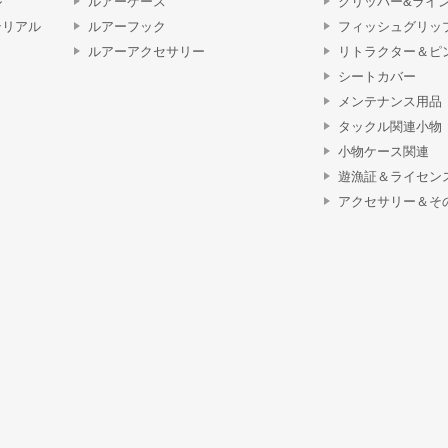
ル
ルアーケース
クリッパー&ライ
テリアル
ルアーフック
フィッシュグリッ
ルアーアクセサリー
リトラクター＆ピ
シートカバー
メンテナンス用品
タックル関連小物
小物ケース関連
遊漁証＆ライセン
アクセサリー＆そ