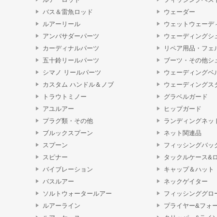
バス＆雷魚ロッド
ウェーダー
ルアーリール
ウェットウェーデ
アンバサダーパーツ
ウェーディングシ
カーディナルパーツ
リペア用品・フェ
五十鈴リールパーツ
ブーツ・その他シ
シマノ リールパーツ
ウェーディングベ
カスタム ハンドル＆ノブ
ウェーディングス
トラウトミノー
グラベルガード
アユルアー
ヒップガード
プラグ類・その他
ランディングネッ
ブルックスプーン
ネット関連品
スプーン
フィッシングバッ
スピナー
タックルケース&
バイブレーション
キャップ＆ハット
バスルアー
ネックゲイター
ソルトウォータールアー
フィッシンググロ
ルアーライン
プライヤー&フォ