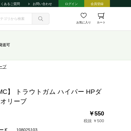
よくあるご質問
お問い合わせ
ログイン
会員登録
お気に入り
カート
発送可
ーブ
MC】 トラウトガム ハイパー HPダ
クオリーブ
￥550
税抜 ￥500
ード
108025103