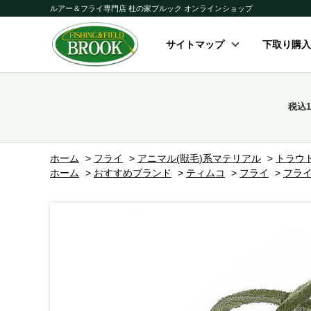
ルアー＆フライ専門店 杜の家ブルック オンラインショップ
サイトマップ
下取り購入
税込
ホーム
>
フライ
>
アニマル(獣毛)系マテリアル
>
トラウ
ホーム
>
おすすめブランド
>
ティムコ
>
フライ
>
フラ