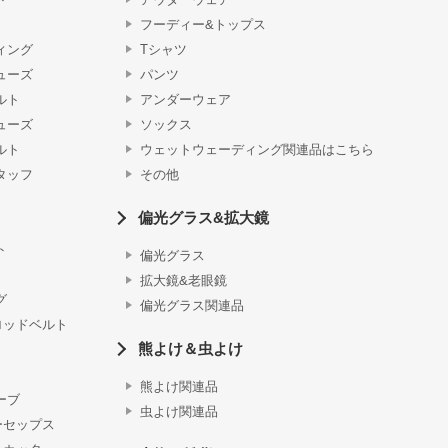
フーディー&トップス
ィング
Tシャツ
ューズ
パンツ
ルト
アンダーウェア
ューズ
ソックス
ルト
ウェットウェーディング関連品はこちら
タッフ
その他
偏光グラス&拡大鏡
ト
偏光グラス
拡大鏡&老眼鏡
グ
偏光グラス関連品
ロッドベルト
熊よけ＆虫よけ
熊よけ関連品
ーブ
虫よけ関連品
ーセップス