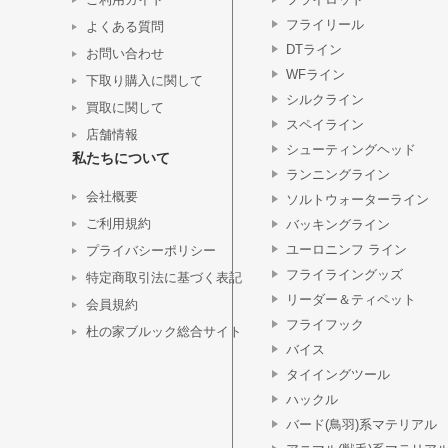
フライリール
よくある質問
DTライン
お問い合わせ
WFライン
下取り購入に関して
シルクライン
買取に関して
スペイライン
店舗情報
シューティングヘッド
私たちについて
ランニングライン
会社概要
ソルトウォーターライン
ご利用規約
バッキングライン
ユーロニンフ ライン
プライバシーポリシー
フライライングッズ
特定商取引法に基づく表記
リーダー＆ティペット
会員規約
フライフック
杜の家ブルック総合サイト
バイス
タイイングツール
ハックル
バード(鳥羽)系マテリアル