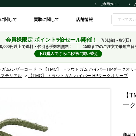
ご利用ガイド
に関して
買取に関して
店舗情報
会員様限定 ポイント5倍セール開催！
7/31(金)～8/9(日)
10,000円以上で送料・代引き手数料無料！
｜
15時までのご注文で最短当日
下取購入でさらにお得に買い替え
トガム/レザーコード
>
【TMC】 トラウトガム ハイパー HPダークオリ
イマテリアル
>
【TMC】 トラウトガム ハイパー HPダークオリーブ
【T
ー
商品コ