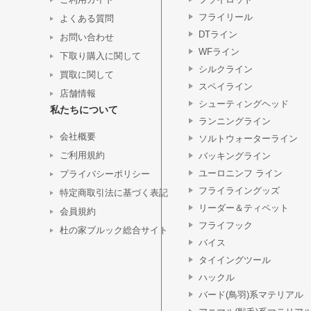
フライリール
よくある質問
DTライン
お問い合わせ
WFライン
下取り購入に関して
シルクライン
買取に関して
スペイライン
店舗情報
シューティングヘッド
私たちについて
ランニングライン
会社概要
ソルトウォーターライン
ご利用規約
バッキングライン
ユーロニンフ ライン
プライバシーポリシー
フライライングッズ
特定商取引法に基づく表記
リーダー＆ティペット
会員規約
フライフック
杜の家ブルック総合サイト
バイス
タイイングツール
ハックル
バード(鳥羽)系マテリアル