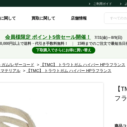
ご利用ガイド
に関して
買取に関して
店舗情報
会員様限定 ポイント5倍セール開催！
7/31(金)～8/9(日)
10,000円以上で送料・代引き手数料無料！
｜
15時までのご注文で最短当日
下取購入でさらにお得に買い替え
トガム/レザーコード
>
【TMC】 トラウトガム ハイパー HPラフランス
イマテリアル
>
【TMC】 トラウトガム ハイパー HPラフランス
【T
フ
商品コ