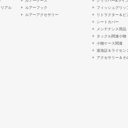
ル
ルアーケース
クリッパー&ライ
テリアル
ルアーフック
フィッシュグリッ
ルアーアクセサリー
リトラクター＆ピ
シートカバー
メンテナンス用品
タックル関連小物
小物ケース関連
遊漁証＆ライセン
アクセサリー＆そ