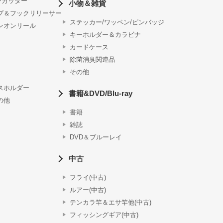
ンカッター
小物＆雑貨
プ＆フックリリーサー
ステッカー/ワッペン/ピンバッジ
ンオンリール
キーホルダー＆カラビナ
カードケース
除菌消臭関連品
その他
スホルダー
書籍&DVD/Blu-ray
の他
書籍
雑誌
DVD＆ブルーレイ
中古
フライ(中古)
ルアー(中古)
テンカラ竿＆エサ竿他(中古)
フィッシングギア(中古)