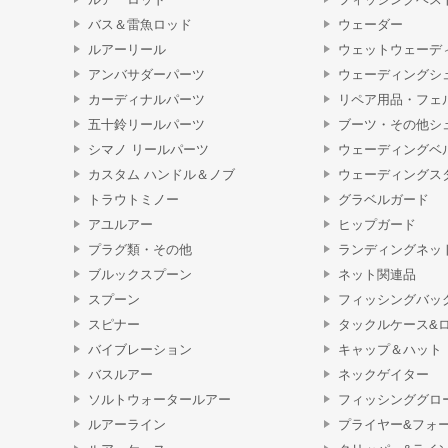
バス＆雷魚ロッド
ウェーダー
ルアーリール
ウェットウェーデ
アンバサダーパーツ
ウェーディングシ
カーディナルパーツ
リペア用品・フェ
五十鈴リールパーツ
ブーツ・その他シ
シマノ リールパーツ
ウェーディングベ
カスタム ハンドル＆ノブ
ウェーディングス
トラウトミノー
グラベルガード
アユルアー
ヒップガード
プラグ類・その他
ランディングネッ
ブルックスプーン
ネット関連品
スプーン
フィッシングバッ
スピナー
タックルケース&
バイブレーション
キャップ＆ハット
バスルアー
ネックゲイター
ソルトウォータールアー
フィッシンググロ
ルアーライン
プライヤー&フォ