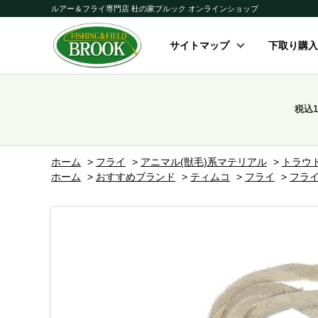
ルアー＆フライ専門店 杜の家ブルック オンラインショップ
サイトマップ
下取り購入
税込
ホーム
>
フライ
>
アニマル(獣毛)系マテリアル
>
トラウ
ホーム
>
おすすめブランド
>
ティムコ
>
フライ
>
フラ