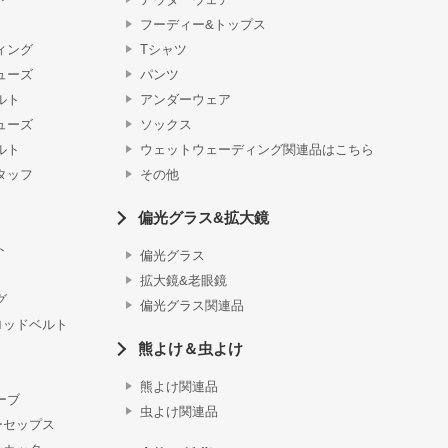
フーディー&トップス
ィング
Tシャツ
ューズ
パンツ
ルト
アンダーウェア
ューズ
ソックス
ルト
ウェットウェーディング関連品はこちら
タッフ
その他
偏光グラス&拡大鏡
ト
偏光グラス
拡大鏡&老眼鏡
グ
偏光グラス関連品
ロッドベルト
熊よけ＆虫よけ
熊よけ関連品
ーブ
虫よけ関連品
ーセップス