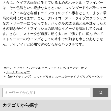
さらに、ケイプの両側に生えている太めのハックル・ファイバー
は、その色調といい絶妙な太さといい、スタンダードやパラシュー
ト・スタイルなど各種ドライフライのテイル素材として、まさに最
高の素材になります。また、グレイゴースト・タイプのクラシック
なストリーマーにつかっても、ハックルの透明感と光を透かしたと
きの輝きがベイトフイッシュの脆弱なイメージを演出してくれま
す。さらに、ストークが適度に硬く太いので弾力性に富んでいて、
ストリーマーのウイングとしての水中での動きも申し分ありませ
ん。アイディアと応用で夢のひろがるハックルです。
ホーム
>
フライ
>
ハックル
>
ホワイティング/コックデリオン
>
ルースターケイプ
>
【ホワイティング】 コックデリオン ルースターケイプ グリズリーパルド
キーワードから探す
カテゴリから探す