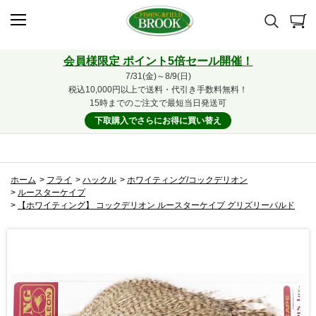
会員様限定 ポイント5倍セール開催！
7/31(金)～8/9(日)
税込10,000円以上で送料・代引き手数料無料！
15時までのご注文で最短当日発送可
下取購入でさらにお得に買い替え
ホーム
>
フライ
>
ハックル
>
ホワイティング/コックデリオン
>
ルースターケイプ
>
【ホワイティング】 コックデリオン ルースターケイプ グリズリーパルド