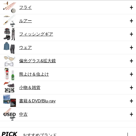
フライ
ルアー
フィッシングギア
ウェア
偏光グラス&拡大鏡
熊よけ＆虫よけ
小物＆雑貨
書籍＆DVD/Blu-ray
中古
おすすめブランド