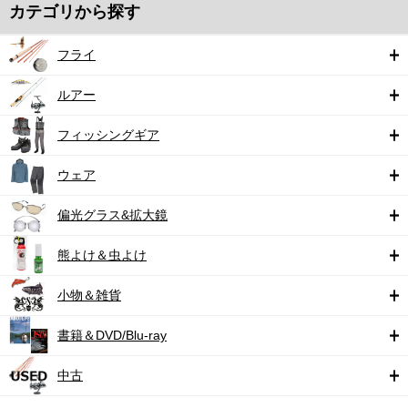
カテゴリから探す
フライ
ルアー
フィッシングギア
ウェア
偏光グラス&拡大鏡
熊よけ＆虫よけ
小物＆雑貨
書籍＆DVD/Blu-ray
中古