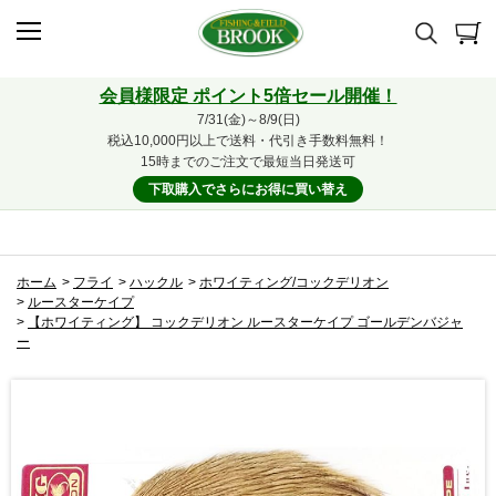
会員様限定 ポイント5倍セール開催！
7/31(金)～8/9(日)
税込10,000円以上で送料・代引き手数料無料！
15時までのご注文で最短当日発送可
下取購入でさらにお得に買い替え
ホーム
>
フライ
>
ハックル
>
ホワイティング/コックデリオン
>
ルースターケイプ
>
【ホワイティング】 コックデリオン ルースターケイプ ゴールデンバジャ
ー