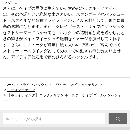
ルです。
さらに、ケイプの両側に生えている太めのハックル・ファイバー
は、その色調といい絶妙な太さといい、スタンダードやパラシュー
ト・スタイルなど各種ドライフライのテイル素材として、まさに最
高の素材になります。また、グレイゴースト・タイプのクラシック
なストリーマーにつかっても、ハックルの透明感と光を透かしたと
きの輝きがベイトフイッシュの脆弱なイメージを演出してくれま
す。さらに、ストークが適度に硬く太いので弾力性に富んでいて、
ストリーマーのウイングとしての水中での動きも申し分ありませ
ん。アイディアと応用で夢のひろがるハックルです。
ホーム
>
フライ
>
ハックル
>
ホワイティング/コックデリオン
>
ルースターケイプ
>
【ホワイティング】 コックデリオン ルースターケイプ ゴールデンバジャ
ー
キーワードから探す