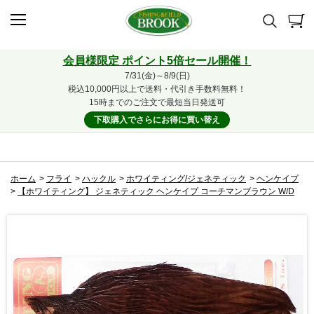
会員様限定 ポイント5倍セール開催！
7/31(金)～8/9(日)
税込10,000円以上で送料・代引き手数料無料！
15時までのご注文で最短当日発送可
下取購入でさらにお得に買い替え
ホーム
>
フライ
>
ハックル
>
ホワイティング/ジェネティック
>
ヘンケイプ
>
【ホワイティング】 ジェネティック ヘンケイプ コーチマンブラウン W/D