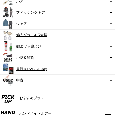
ルアー
フィッシングギア
ウェア
偏光グラス&拡大鏡
熊よけ＆虫よけ
小物＆雑貨
書籍＆DVD/Blu-ray
中古
おすすめブランド
ハンドメイドルアー