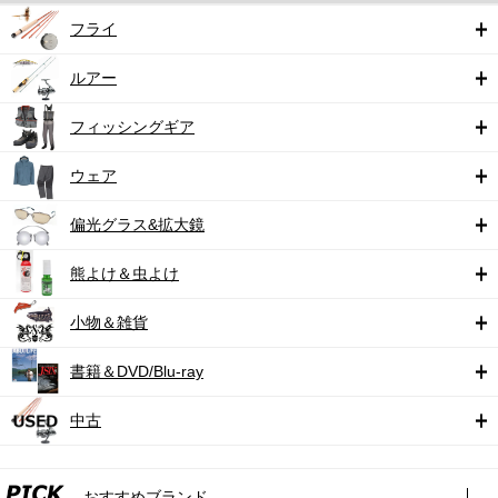
フライ
ルアー
フィッシングギア
ウェア
偏光グラス&拡大鏡
熊よけ＆虫よけ
小物＆雑貨
書籍＆DVD/Blu-ray
中古
おすすめブランド