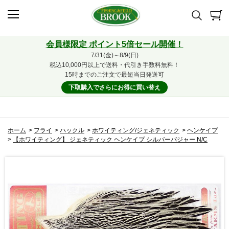
会員様限定 ポイント5倍セール開催！
7/31(金)～8/9(日)
税込10,000円以上で送料・代引き手数料無料！
15時までのご注文で最短当日発送可
下取購入でさらにお得に買い替え
ホーム
>
フライ
>
ハックル
>
ホワイティング/ジェネティック
>
ヘンケイプ
>
【ホワイティング】 ジェネティック ヘンケイプ シルバーバジャー N/C