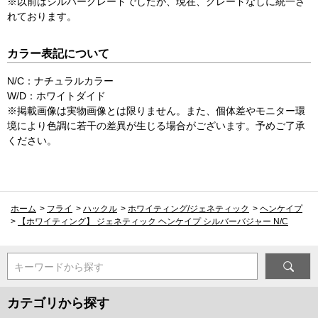
※以前はシルバーグレードでしたが、現在、グレードなしに統一さ
れております。
カラー表記について
N/C：ナチュラルカラー
W/D：ホワイトダイド
※掲載画像は実物画像とは限りません。また、個体差やモニター環
境により色調に若干の差異が生じる場合がございます。予めご了承
ください。
ホーム
>
フライ
>
ハックル
>
ホワイティング/ジェネティック
>
ヘンケイプ
>
【ホワイティング】 ジェネティック ヘンケイプ シルバーバジャー N/C
キーワードから探す
カテゴリから探す