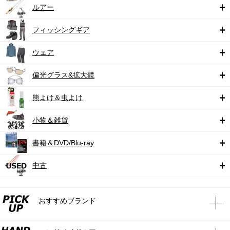
ルアー
フィッシングギア
ウェア
偏光グラス&拡大鏡
熊よけ＆虫よけ
小物＆雑貨
書籍＆DVD/Blu-ray
中古
おすすめブランド