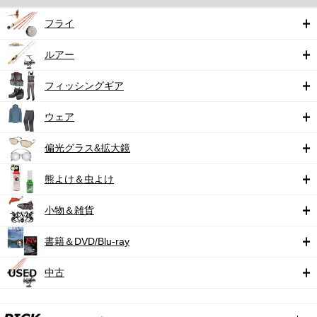
フライ
ルアー
フィッシングギア
ウェア
偏光グラス&拡大鏡
熊よけ＆虫よけ
小物＆雑貨
書籍＆DVD/Blu-ray
中古