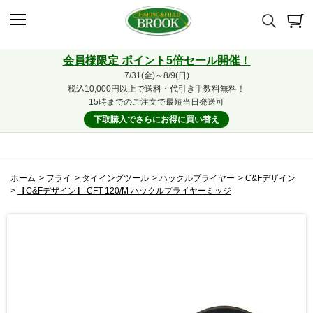
会員様限定 ポイント5倍セール開催！
7/31(金)～8/9(日)
税込10,000円以上で送料・代引き手数料無料！
15時までのご注文で最短当日発送可
下取購入でさらにお得に買い替え
ホーム
>
フライ
>
タイイングツール
>
ハックルプライヤー
>
C&Fデザイン
>
【C&Fデザイン】 CFT-120/M ハックルプライヤーミッジ